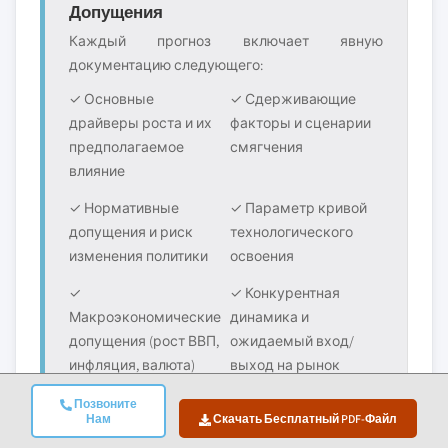
Допущения
Каждый прогноз включает явную
документацию следующего:
✓ Основные
✓ Сдерживающие
драйверы роста и их
факторы и сценарии
предполагаемое
смягчения
влияние
✓ Нормативные
✓ Параметр кривой
допущения и риск
технологического
изменения политики
освоения
✓
✓ Конкурентная
Макроэкономические
динамика и
допущения (рост ВВП,
ожидаемый вход/
инфляция, валюта)
выход на рынок
Позвоните
Нам
Скачать Бесплатный PDF-Файл