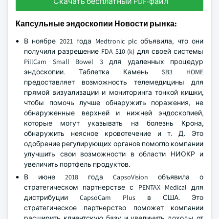
Скачать бесплатный PDF-файл
Капсульные эндоскопии Новости рынка:
В ноябре 2021 года Medtronic plc объявила, что они
получили разрешение FDA 510 (k) для своей системы
PillCam Small Bowel 3 для удаленных процедур
эндоскопии. Таблетка Камень SB3 HOME
предоставляет возможность телемедицины для
прямой визуализации и мониторинга тонкой кишки,
чтобы помочь лучше обнаружить поражения, не
обнаруженные верхней и нижней эндоскопией,
которые могут указывать на болезнь Крона,
обнаружить неясное кровотечение и т. Д. Это
одобрение регулирующих органов помогло компании
улучшить свои возможности в области НИОКР и
увеличить портфель продуктов.
В июне 2018 года CapsoVision объявила о
стратегическом партнерстве с PENTAX Medical для
дистрибуции CapsoCam Plus в США. Это
стратегическое партнерство поможет компании
расширить клиентскую базу и увеличить доходы от