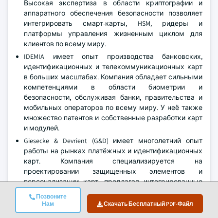
Высокая экспертиза в области криптографии и
аппаратного обеспечения безопасности позволяет
интегрировать смарт-карты, HSM, ридеры и
платформы управления жизненным циклом для
клиентов по всему миру.
IDEMIA имеет опыт производства банковских,
идентификационных и телекоммуникационных карт
в больших масштабах. Компания обладает сильными
компетенциями в области биометрии и
безопасности, обслуживая банки, правительства и
мобильных операторов по всему миру. У неё также
множество патентов и собственные разработки карт
и модулей.
Giesecke & Devrient (G&D) имеет многолетний опыт
работы на рынках платёжных и идентификационных
карт. Компания специализируется на
проектировании защищенных элементов и
персонализации карт, предлагая интегрированные
карты, программное обеспечение и услуги для
Позвоните
банков, правительств и мобильных операторов.
Нам
Скачать Бесплатный PDF-Файл
HID Global сочетает смарт-карты с системами