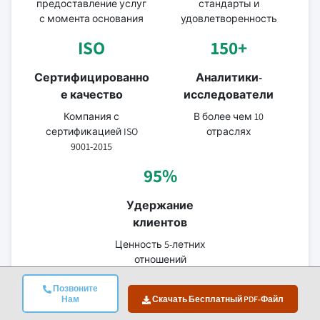
предоставление услуг
стандарты и
с момента основания
удовлетворенность
ISO
150+
Сертифицированно
Аналитики-
е качество
исследователи
Компания с
В более чем 10
сертификацией ISO
отраслях
9001-2015
95%
Удержание
клиентов
Ценность 5-летних
отношений
Позвоните
Проверенные Источники Данных
Нам
Скачать Бесплатный PDF-Файл