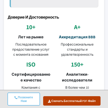
Доверие И Достоверность
10+
A+
Лет на рынке
Аккредитация BBB
Последовательное
Профессиональные
предоставление услуг
стандарты и
с момента основания
удовлетворенность
ISO
150+
Сертифицированно
Аналитики-
е качество
исследователи
Компания с
В более чем 10
сертификацией ISO
отраслях
Позвоните
9001-2015
Нам
Скачать Бесплатный PDF-Файл
95%