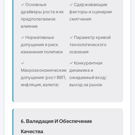
✓ Основные
✓ Сдерживающие
драйверы роста и их
факторы и сценарии
предполагаемое
смягчения
влияние
✓ Нормативные
✓ Параметр кривой
допущения и риск
технологического
изменения политики
освоения
✓
✓ Конкурентная
Макроэкономические
динамика и
допущения (рост ВВП,
ожидаемый вход/
инфляция, валюта)
выход на рынок
6. Валидация И Обеспечение
Качества