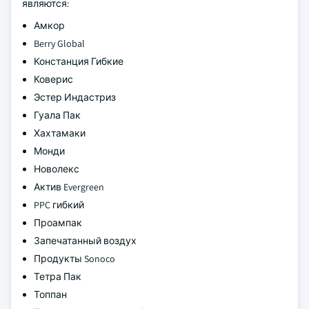
являются:
Амкор
Berry Global
Констанция Гибкие
Коверис
Эстер Индастриз
Гуала Пак
Хахтамаки
Монди
Новолекс
Актив Evergreen
PPC гибкий
Проампак
Запечатанный воздух
Продукты Sonoco
Тетра Пак
Топпан