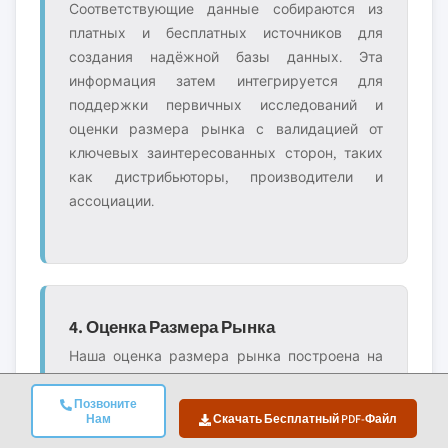
Соответствующие данные собираются из
платных и бесплатных источников для
создания надёжной базы данных. Эта
информация затем интегрируется для
поддержки первичных исследований и
оценки размера рынка с валидацией от
ключевых заинтересованных сторон, таких
как дистрибьюторы, производители и
ассоциации.
4. Оценка Размера Рынка
Наша оценка размера рынка построена на
методе восходящего анализа, начиная с
данных о выручке компаний, полученных
Позвоните
Нам
Скачать Бесплатный PDF-Файл
непосредственно в ходе первичных