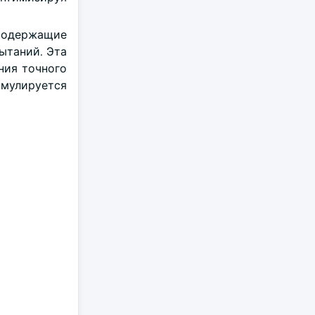
 содержащие
ытаний. Эта
ния точного
имулируется