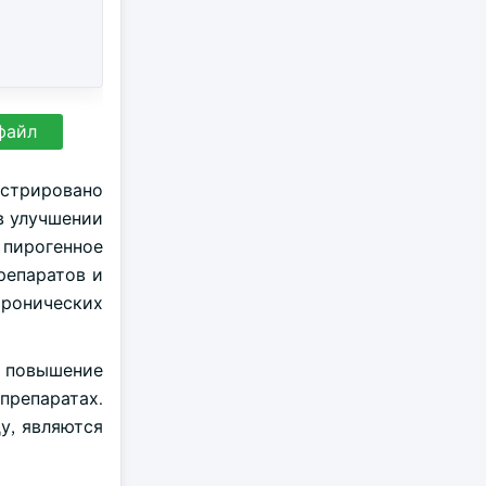
файл
истрировано
в улучшении
 пирогенное
репаратов и
хронических
 повышение
репаратах.
ду, являются