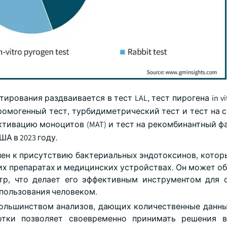
рования раздваивается в тест LAL, тест пирогена in vit
ромогенный тест, турбидиметрический тест и тест на с
 активацию моноцитов (MAT) и тест на рекомбинантный фак
А в 2023 году.
елен к присутствию бактериальных эндотоксинов, котор
х препаратах и медицинских устройствах. Он может о
тр, что делает его эффективным инструментом для 
спользования человеком.
большинством анализов, дающих количественные данны
отки позволяет своевременно принимать решения в