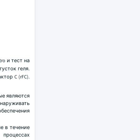
ro и тест на
густок геля.
тор C (rFC).
ые являются
бнаруживать
обеспечения
е в течение
 процессах