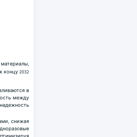
материалы,
к концу 2032
вливаются в
ность между
надежность
ами, снижая
дноразовые
оптимизируя