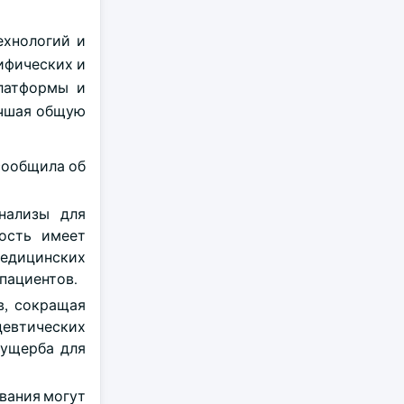
ехнологий и
ифических и
платформы и
учшая общую
сообщила об
нализы для
ость имеет
медицинских
 пациентов.
в, сокращая
цевтических
 ущерба для
вания могут