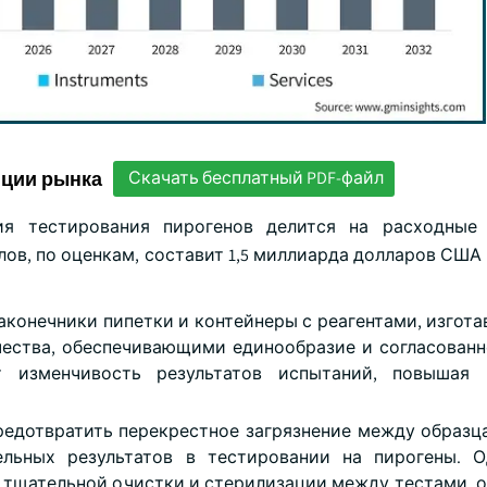
нции рынка
Скачать бесплатный PDF-файл
ия тестирования пирогенов делится на расходные 
ов, по оценкам, составит 1,5 миллиарда долларов США 
аконечники пипетки и контейнеры с реагентами, изгота
чества, обеспечивающими единообразие и согласован
т изменчивость результатов испытаний, повышая 
едотвратить перекрестное загрязнение между образц
льных результатов в тестировании на пирогены. О
тщательной очистки и стерилизации между тестами, 