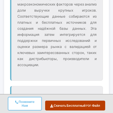
макроэкономических факторов через анализ
доли выручки крупных игроков.
Соответствующие данные собираются из
платных и бесплатных источников для
создания надёжной базы данных. Эта
информация затем интегрируется для
поддержки первичных исследований и
оценки размера рынка с валидацией от
ключевых заинтересованных сторон, таких
как дистрибьюторы, производители и
ассоциации.
4. Оценка Размера Рынка
Позвоните
Наша оценка размера рынка построена на
Нам
Скачать Бесплатный PDF-Файл
методе восходящего анализа, начиная с