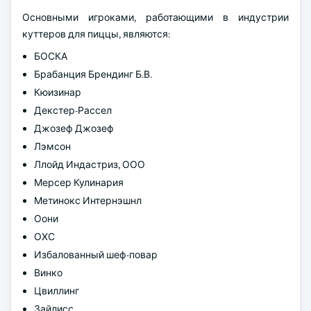
Основными игроками, работающими в индустрии
куттеров для пиццы, являются:
БОСКА
Брабанция Брендинг Б.В.
Кюизинар
Декстер-Рассел
Джозеф Джозеф
Лэмсон
Ллойд Индастриз, ООО
Мерсер Кулинария
Метинокс Интернэшнл
Оони
ОХС
Избалованный шеф-повар
Винко
Цвиллинг
Зайлисс