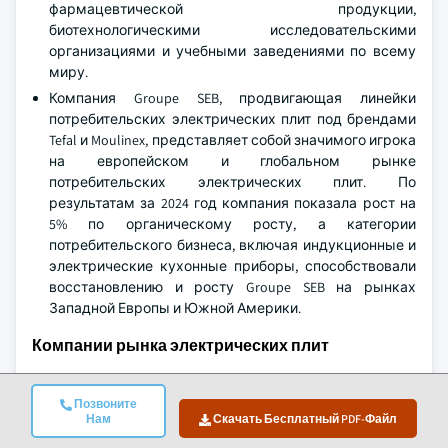
фармацевтической продукции,
биотехнологическими исследовательскими
организациями и учебными заведениями по всему
миру.
Компания Groupe SEB, продвигающая линейки
потребительских электрических плит под брендами
Tefal и Moulinex, представляет собой значимого игрока
на европейском и глобальном рынке
потребительских электрических плит. По
результатам за 2024 год компания показала рост на
5% по органическому росту, а категории
потребительского бизнеса, включая индукционные и
электрические кухонные приборы, способствовали
восстановлению и росту Groupe SEB на рынках
Западной Европы и Южной Америки.
Компании рынка электрических плит
Крупнейшие игроки, работающие на рынке, включают:
Позвоните
Глобальные игроки
Нам
Скачать Бесплатный PDF-Файл
Midea Group Co., Ltd.