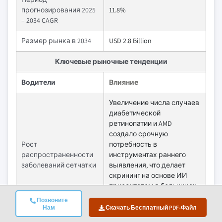
прогнозирования 2025
11.8%
– 2034 CAGR
Размер рынка в 2034
USD 2.8 Billion
Ключевые рыночные тенденции
Водители
Влияние
Увеличение числа случаев
диабетической
ретинопатии и AMD
создало срочную
Рост
потребность в
распространенности
инструментах раннего
заболеваний сетчатки
выявления, что делает
скрининг на основе ИИ
приоритетом в больницах
и первичной медицинской
Позвоните
помощи.
Нам
Скачать Бесплатный PDF-Файл