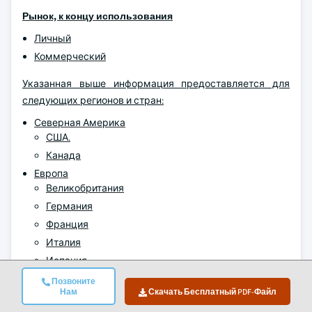
Рынок, к концу использования
Личный
Коммерческий
Указанная выше информация предоставляется для
следующих регионов и стран:
Северная Америка
США.
Канада
Европа
Великобритания
Германия
Франция
Италия
Испания
Россия
Позвоните
Нам
Скачать Бесплатный PDF-Файл
Скандинавы