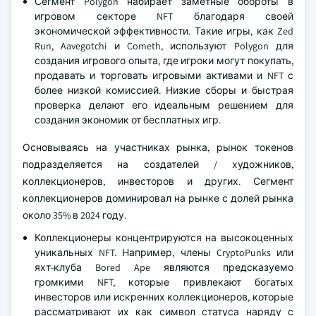
Сегмент Polygon набирает заметные обороты в
игровом секторе NFT благодаря своей
экономической эффективности. Такие игры, как Zed
Run, Aavegotchi и Cometh, используют Polygon для
создания игрового опыта, где игроки могут покупать,
продавать и торговать игровыми активами и NFT с
более низкой комиссией. Низкие сборы и быстрая
проверка делают его идеальным решением для
создания экономик от бесплатных игр.
Основываясь на участниках рынка, рынок токенов
подразделяется на создателей / художников,
коллекционеров, инвесторов и других. Сегмент
коллекционеров доминировал на рынке с долей рынка
около 35% в 2024 году.
Коллекционеры концентрируются на высокоценных
уникальных NFT. Например, члены CryptoPunks или
яхт-клуба Bored Ape являются предсказуемо
громкими NFT, которые привлекают богатых
инвесторов или искренних коллекционеров, которые
рассматривают их как символ статуса наряду с