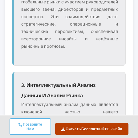
глобальные рынки с участием руководителей
высшего звена, директоров и предметных
экспертов. Эти взаимодействия дают
стратегические, операционные и
технические перспективы, обеспечивая
всесторонние инсайты и надёжные
рыночные прогнозы.
3. Интеллектуальный Анализ
Данных И Анализ Рынка
Интеллектуальный анализ данных является
ключевой частью нашего
исследовательского процесса, внося около
Позвоните
20% в общую методологию. Он включает
Нам
Скачать Бесплатный PDF-Файл
анализ структуры рынка, выявление