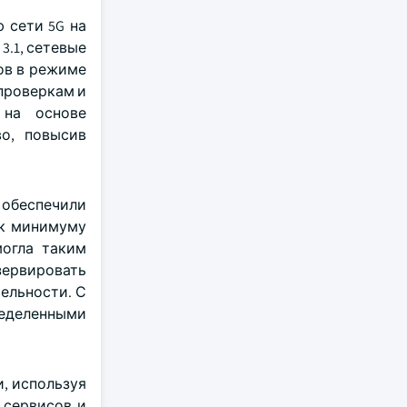
ю сети 5G на
3.1, сетевые
ов в режиме
проверкам и
 на основе
во, повысив
 обеспечили
 к минимуму
огла таким
зервировать
ельности. С
ределенными
, используя
 сервисов и