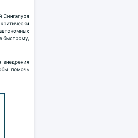
ий Сингапура
я критически
 автономных
е быстрому,
я внедрения
тобы помочь