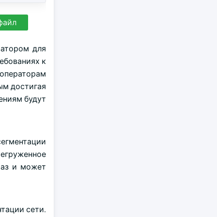
файл
ватором для
ебованиях к
операторам
ым достигая
ениям будут
 сегментации
регруженное
раз и может
тации сети.