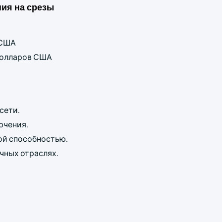
ия на срезы
 США
 долларов США
сети.
ючения.
ой способностью.
чных отраслях.