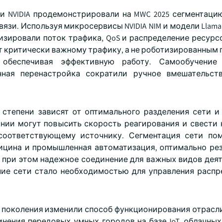
r и NVIDIA продемонстрировали на MWC 2025 сегментаци
язи. Используя микросервисы NVIDIA NIM и модели Llama 
мизировали поток трафика, QoS и распределение ресурс
т критически важному трафику, а не роботизированным 
 обеспечивая эффективную работу. Самообучение
нная перенастройка сократили ручное вмешательст
степени зависят от оптимального разделения сети и
нии могут повысить скорость реагирования и свести
соответствующему источнику. Сегментация сети пом
ицина и промышленная автоматизация, оптимально ре
 при этом надежное соединение для важных видов деят
ие сети стало необходимостью для управления расп
 поколения изменили способ функционирования отрасли
нения передовых умных городов на базе IoT, облачных