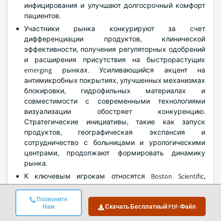
инфицирования и улучшают долгосрочный комфорт
пациентов.
Участники рынка конкурируют за счет
дифференциации продуктов, клинической
эффективности, получения регуляторных одобрений
и расширения присутствия на быстрорастущих
emerging рынках. Усиливающийся акцент на
антимикробных покрытиях, улучшенных механизмах
блокировки, гидрофильных материалах и
совместимости с современными технологиями
визуализации обостряет конкуренцию.
Стратегические инициативы, такие как запуск
продуктов, географическая экспансия и
сотрудничество с больницами и урологическими
центрами, продолжают формировать динамику
рынка.
К ключевым игрокам относятся Boston Scientific,
Becton, Dickinson and Company, Cook Medical, Teleflex и B.
Braun, которые collectively занимают примерно ~49% от
Позвоните
Нам
Скачать Бесплатный PDF-Файл
общей доли рынка. По мере роста глобальной
нагрузки от камней в почках, обструкций