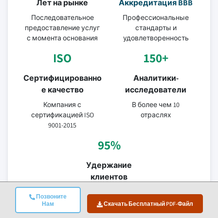
Лет на рынке
Аккредитация BBB
Последовательное
Профессиональные
предоставление услуг
стандарты и
с момента основания
удовлетворенность
ISO
150+
Сертифицированно
Аналитики-
е качество
исследователи
Компания с
В более чем 10
сертификацией ISO
отраслях
9001-2015
95%
Удержание
клиентов
Ценность 5-летних
Позвоните
отношений
Нам
Скачать Бесплатный PDF-Файл