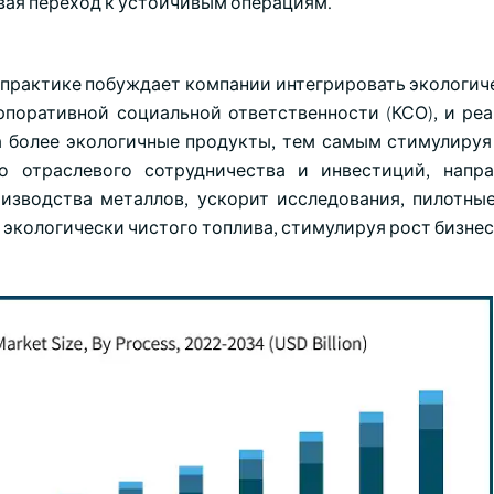
вая переход к устойчивым операциям.
 практике побуждает компании интегрировать экологич
поративной социальной ответственности (КСО), и реа
а более экологичные продукты, тем самым стимулируя
го отраслевого сотрудничества и инвестиций, напр
зводства металлов, ускорит исследования, пилотны
кологически чистого топлива, стимулируя рост бизнес