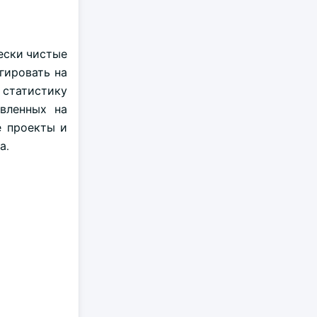
ески чистые
гировать на
 статистику
авленных на
е проекты и
а.