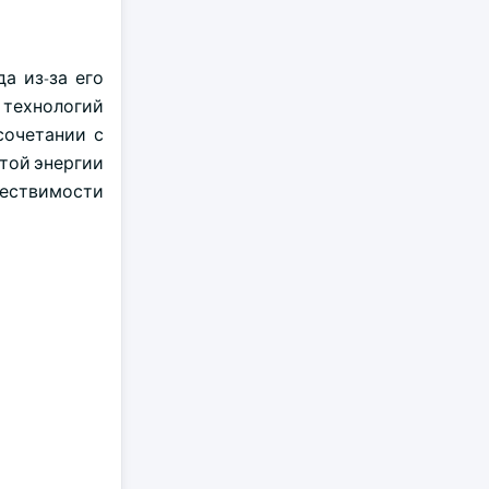
а из-за его
технологий
сочетании с
той энергии
ществимости