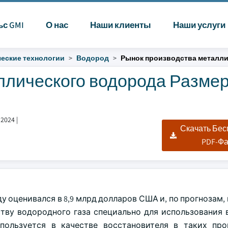
ьс GMI
О нас
Наши клиенты
Наши услуги
еские технологии
Водород
Рынок производства металл
ллического водорода Размер
 2024
|
Скачать Бе
PDF-Ф
 оценивался в 8,9 млрд долларов США и, по прогнозам,
дству водородного газа специально для использования 
пользуется в качестве восстановителя в таких про