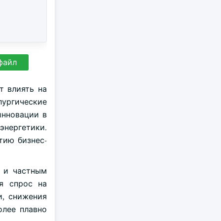
файл
т влиять на
лургические
инновации в
энергетики.
тию бизнес-
и и частным
я спрос на
и, снижения
олее плавно