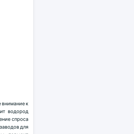
е внимание к
дит водород
ение спроса
заводов для