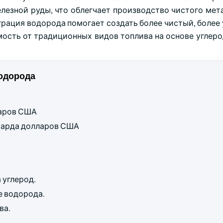
елезной руды, что облегчает производство чистого мет
рация водорода помогает создать более чистый, более
ость от традиционных видов топлива на основе углеро
одорода
ларов США
лиарда долларов США
 углерод.
е водорода.
ва.