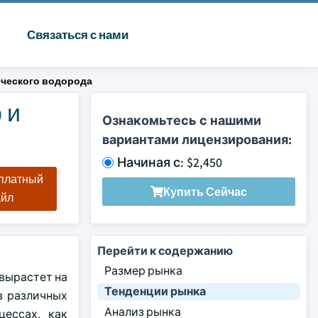
Связаться с нами
ического водорода
 и
Ознакомьтесь с нашими
вариантами лицензирования:
Начиная с: $2,450
сплатный
Купить Сейчас
айл
Перейти к содержанию
Размер рынка
 вырастет на
Тенденции рынка
в различных
Анализ рынка
цессах, как