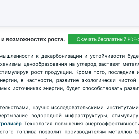
 и возможностях роста.
Скачать бесплатный PDF-
мышленности к декарбонизации и устойчивости буде
еханизмы ценообразования на углерод заставят метал
 стимулируя рост продукции. Кроме того, последние 
нергии, в частности, развитие экологически чистой 
ых источниках энергии, будет способствовать разви
ельствами, научно-исследовательскими институтам
вертывание водородной инфраструктуры, стимулиру
тролизёр
Технология повышения энергоэффективност
стого топлива позволит производителям металлов б