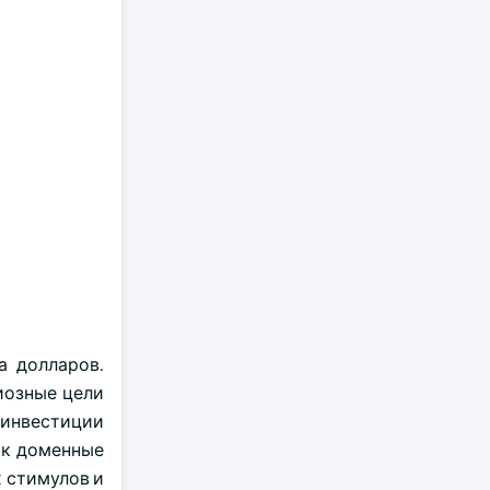
а долларов.
иозные цели
инвестиции
ак доменные
х стимулов и