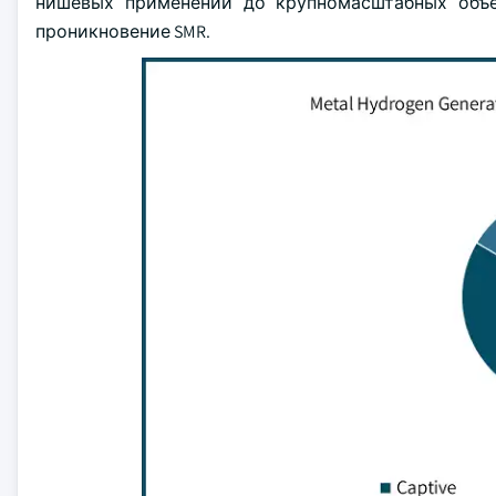
нишевых применений до крупномасштабных объ
проникновение SMR.