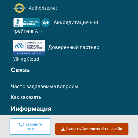
Authorize.net
Аккредитация BBB
(рейтинг A+)
Доверенный партнер
Viking Cloud
Связь
Часто задаваемые вопросы
Как заказать
Информация
Условия эксплуатации
Позвоните
Нам
Скачать Бесплатный PDF-Файл
политика конфиденциальности