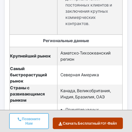
постоянных клиентов и
заключения крупных
коммерческих
контрактов.
Региональные данные
Азиатско-Тихоокеанский
Крупнейший рынок
регион
Самый
быстрорастущий
Северная Америка
рынок
Страны с
Канада, Великобритания,
развивающимся
Индия, Бразилия, ОАЭ
рынком
Принятие умных,
подключённых и
Позвоните
теплонасосных систем
Нам
Скачать Бесплатный PDF-Файл
кондиционирования