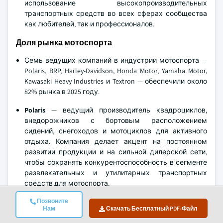
использование высокопроизводительных
транспортных средств во всех сферах сообщества
как любителей, так и профессионалов.
Доля рынка мотоспорта
Семь ведущих компаний в индустрии мотоспорта —
Polaris, BRP, Harley-Davidson, Honda Motor, Yamaha Motor,
Kawasaki Heavy Industries и Textron — обеспечили около
82% рынка в 2025 году.
Polaris
— ведущий производитель квадроциклов,
внедорожников с бортовым расположением
сидений, снегоходов и мотоциклов для активного
отдыха. Компания делает акцент на постоянном
развитии продукции и на сильной дилерской сети,
чтобы сохранять конкурентоспособность в сегменте
развлекательных и утилитарных транспортных
средств для мотоспорта.
BRP
предлагает широкий ассортимент продукции для
Позвоните
мотоспорта, включая гидроциклы, снегоходы и
Нам
Скачать Бесплатный PDF-Файл
внедорожные транспортные средства. Компания