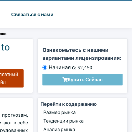
Связаться с нами
юкс
to
Ознакомьтесь с нашими
вариантами лицензирования:
Начиная с: $2,450
сплатный
Купить Сейчас
айл
Перейти к содержанию
Размер рынка
 прогнозам,
Тенденции рынка
етают в себе
Анализ рынка
орудованных