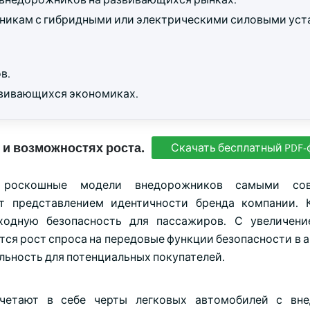
никам с гибридными или электрическими силовыми уст
в.
звивающихся экономиках.
 и возможностях роста.
Скачать бесплатный PDF-
ют роскошные модели внедорожников самыми со
т представлением идентичности бренда компании. 
ходную безопасность для пассажиров. С увеличени
ся рост спроса на передовые функции безопасности в 
ельность для потенциальных покупателей.
сочетают в себе черты легковых автомобилей с вн