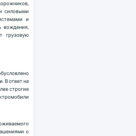
дорожников,
ми силовыми
истемами и
ь вождения,
т грузовую
обусловлено
 В ответ на
лее строгие
ектромобили
ерживаемого
лашениями о