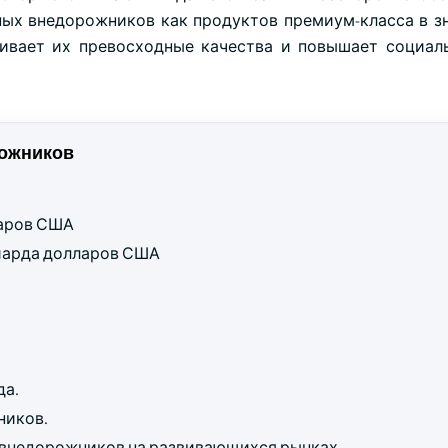
ых внедорожников как продуктов премиум-класса в з
ивает их превосходные качества и повышает социал
ожников
ларов США
ллиарда долларов США
да.
ников.
внедорожников на развивающихся рынках.