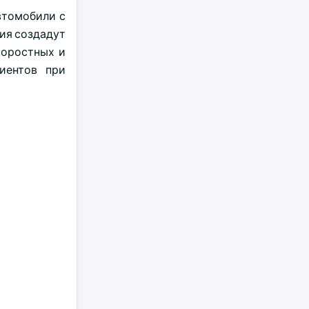
втомобили с
ия создадут
коростных и
лиентов при