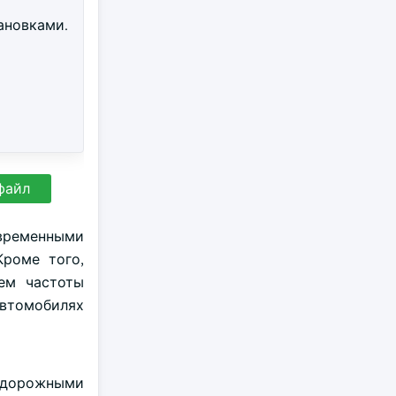
ановками.
файл
временными
Кроме того,
ем частоты
автомобилях
едорожными