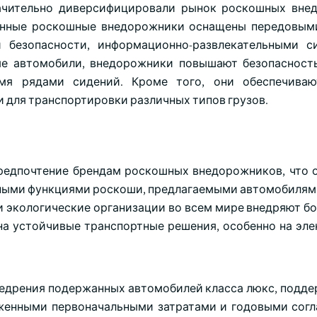
ачительно диверсифицировали рынок роскошных вне
менные роскошные внедорожники оснащены передовы
 безопасности, информационно-развлекательными с
ые автомобили, внедорожники повышают безопасност
мя рядами сидений. Кроме того, они обеспечиваю
и для транспортировки различных типов грузов.
предпочтение брендам роскошных внедорожников, что 
ыми функциями роскоши, предлагаемыми автомобилями.
 экологические организации во всем мире внедряют бо
 на устойчивые транспортные решения, особенно на эл
внедрения подержанных автомобилей класса люкс, подд
женными первоначальными затратами и годовыми сог