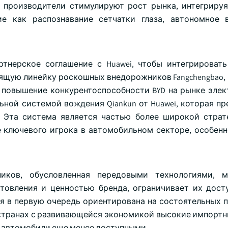
 производители стимулируют рост рынка, интегриру
ие как распознавание сетчатки глаза, автономное
артнерское соглашение с Huawei, чтобы интегрироват
ящую линейку роскошных внедорожников Fangchengbao, 
на повышение конкурентоспособности BYD на рынке эле
ьной системой вождения Qiankun от Huawei, которая пр
 Эта система является частью более широкой страте
е ключевого игрока в автомобильном секторе, особенн
иков, обусловленная передовыми технологиями, м
товления и ценностью бренда, ограничивает их дост
ия в первую очередь ориентирована на состоятельных п
 странах с развивающейся экономикой высокие импорт
и автомобили еще менее доступными.