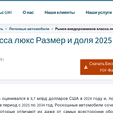
ьс GMI
О нас
Наши клиенты
Наши услуги
ть
Легковые автомобили
Рынок внедорожников класса л
са люкс Размер и доля 2025 
25
|
Скачать Бе
PDF-Ф
ценивался в 8,7 млрд долларов США в 2024 году и, по
 период с 2025 по 2034 год. Роскошные автомобили соч
которые отличают их даже от самых всесторонне об