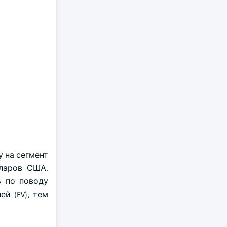
у на сегмент
лларов США.
ь по поводу
й (EV), тем