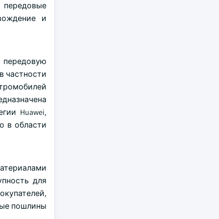
я передовые
 вождение и
ь передовую
в частности
ктромобилей
едназначена
гии Huawei,
о в области
атериалами
упность для
окупателей,
ные пошлины