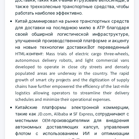
доставки, таких как e-ваны и грузовые велосипеды, а
также трехколесные транспортные средства, чтобы
работать наиболее эффективно.
Китай доминировал на рынке транспортных средств
для доставки на последнюю милю в АТР благодаря
своей обширной логистической инфраструктуре,
улучшенной производственной платформе и акценту
на новые технологии доставки.Вот переведенный
HTML-контент: Mass trials of electric cargo three-wheels,
autonomous delivery robots, and light commercial vans
developed to operate in close city streets and densely
populated areas are underway in the country. The rapid
growth of smart city projects and the digitization of supply
chains have further empowered the efficiency of the last-mile
logistics allowing operators to streamline their delivery
schedules and minimize their operational expenses.
Китайские платформы электронной коммерции,
такие как JD.com, Alibaba и SF Express, сотрудничают с
местными OEM-производителями для внедрения
автономных доставляющих капсул, управления
флотом с использованием ИИ и оптимизации