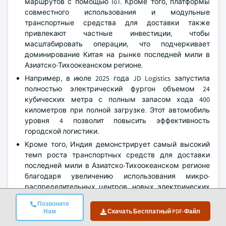
маршрутов с помощью IoT. Кроме того, платформы
совместного использования и модульные
транспортные средства для доставки также
привлекают частные инвестиции, чтобы
масштабировать операции, что подчеркивает
доминирование Китая на рынке последней мили в
Азиатско-Тихоокеанском регионе.
Например, в июле 2025 года JD Logistics запустила
полностью электрический фургон объемом 24
кубических метра с полным запасом хода 400
километров при полной загрузке. Этот автомобиль
уровня 4 позволит повысить эффективность
городской логистики.
Кроме того, Индия демонстрирует самый высокий
темп роста транспортных средств для доставки
последней мили в Азиатско-Тихоокеанском регионе
благодаря увеличению использования микро-
распределительных центров, новых электрических
трехколесных транспортных средств для доставки и
Позвоните
государственных политик, способствующих
Нам
Скачать Бесплатный PDF-Файл
внедрению экологически чистой логистики.