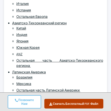
Италия
Испания
Остальная Европа
Азиатско-Тихоокеанский регион
Китай
Индия
Япония
Южная Корея
ANZ
Остальная часть Азиатско-Тихоокеанского
региона
Латинская Америка
Бразилия
Мексика
Остальная часть Латинской Америки
MEA
Позвоните
ОАЭ
Нам
Скачать Бесплатный PDF-Файл
Саудовская Аравия