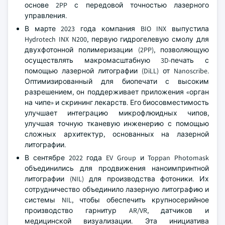
основе 2PP с передовой точностью лазерного
управления.
В марте 2023 года компания BIO INX выпустила
Hydrotech INX N200, первую гидрогелевую смолу для
двухфотонной полимеризации (2PP), позволяющую
осуществлять макромасштабную 3D-печать с
помощью лазерной литографии (DiLL) от Nanoscribe.
Оптимизированный для биопечати с высоким
разрешением, он поддерживает приложения «орган
на чипе» и скрининг лекарств. Его биосовместимость
улучшает интеграцию микрофлюидных чипов,
улучшая точную тканевую инженерию с помощью
сложных архитектур, основанных на лазерной
литографии.
В сентябре 2022 года EV Group и Toppan Photomask
объединились для продвижения наноимпринтной
литографии (NIL) для производства фотоники. Их
сотрудничество объединило лазерную литографию и
системы NIL, чтобы обеспечить крупносерийное
производство гарнитур AR/VR, датчиков и
медицинской визуализации. Эта инициатива