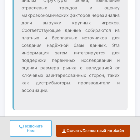
анализ структуры рынка, выявление
отраслевых трендов и оценку
макроэкономических факторов через анализ
доли выручки крупных игроков.
Соответствующие данные собираются из
платных и бесплатных источников для
создания надёжной базы данных. Эта
информация затем интегрируется для
поддержки первичных исследований и
оценки размера рынка с валидацией от
ключевых заинтересованных сторон, таких
как дистрибьюторы, производители и
ассоциации.
Позвоните
4. Оценка Размера Рынка
Нам
Скачать Бесплатный PDF-Файл
Наша оценка размера рынка построена на