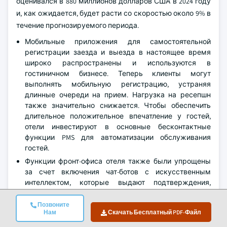
оценивался в 880 миллионов долларов США в 2024 году
и, как ожидается, будет расти со скоростью около 9% в
течение прогнозируемого периода.
Мобильные приложения для самостоятельной
регистрации заезда и выезда в настоящее время
широко распространены и используются в
гостиничном бизнесе. Теперь клиенты могут
выполнять мобильную регистрацию, устраняя
длинные очереди на прием. Нагрузка на ресепшн
также значительно снижается. Чтобы обеспечить
длительное положительное впечатление у гостей,
отели инвестируют в основные бесконтактные
функции PMS для автоматизации обслуживания
гостей.
Функции фронт-офиса отеля также были упрощены
за счет включения чат-ботов с искусственным
интеллектом, которые выдают подтверждения,
проверяют наличие номеров и предлагают местные
рекомендации, а также другие услуги. Они повысили
Позвоните
Нам
Скачать Бесплатный PDF-Файл
вовлеченность пользователей, поскольку больше нет
необходимости в физическом присутствии