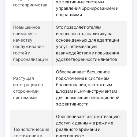
эффективные системы
гостеприимства
управления бронированием и
операциями
Повышенное
Это позволяет отелям
внимание к
использовать аналитику на
качеству
основе данных для адаптации
обслуживания
услуг, оптимизации
гостей и
взаимодействия и повышения
персонализации
удовлетворенности клиентов
Обеспечивает бесшовное
Растущая
подключение к системам
интеграция со
бронирования, платежным
сторонними
шлюзам и CRM-инструментам
системами
для повышения операционной
эффективности
Обеспечивает автоматизацию,
доступ к данным в режиме
Технологические
реального времени и
достижения в
интеграцию с