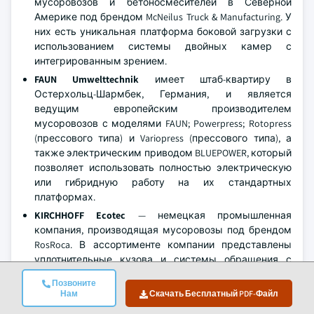
мусоровозов и бетоносмесителей в Северной
Америке под брендом McNeilus Truck & Manufacturing. У
них есть уникальная платформа боковой загрузки с
использованием системы двойных камер с
интегрированным зрением.
FAUN Umwelttechnik
имеет штаб-квартиру в
Остерхольц-Шармбек, Германия, и является
ведущим европейским производителем
мусоровозов с моделями FAUN; Powerpress; Rotopress
(прессового типа) и Variopress (прессового типа), а
также электрическим приводом BLUEPOWER, который
позволяет использовать полностью электрическую
или гибридную работу на их стандартных
платформах.
KIRCHHOFF Ecotec
— немецкая промышленная
компания, производящая мусоровозы под брендом
RosRoca. В ассортименте компании представлены
уплотнительные кузова и системы обращения с
контейнерами как для европейского, так и для
Позвоните
международных рынков. KIRCHHOFF обладает
Нам
Скачать Бесплатный PDF-Файл
значительными инженерными возможностями и