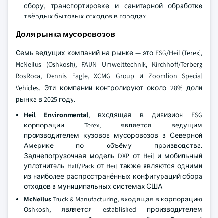
сбору, транспортировке и санитарной обработке
твёрдых бытовых отходов в городах.
Доля рынка мусоровозов
Семь ведущих компаний на рынке — это ESG/Heil (Terex),
McNeilus (Oshkosh), FAUN Umwelttechnik, Kirchhoff/Terberg
RosRoca, Dennis Eagle, XCMG Group и Zoomlion Special
Vehicles. Эти компании контролируют около 28% доли
рынка в 2025 году.
Heil Environmental
, входящая в дивизион ESG
корпорации Terex, является ведущим
производителем кузовов мусоровозов в Северной
Америке по объёму производства.
Заднепогрузочная модель DXP от Heil и мобильный
уплотнитель Half/Pack от Heil также являются одними
из наиболее распространённых конфигураций сбора
отходов в муниципальных системах США.
McNeilus
Truck & Manufacturing, входящая в корпорацию
Oshkosh, является established производителем