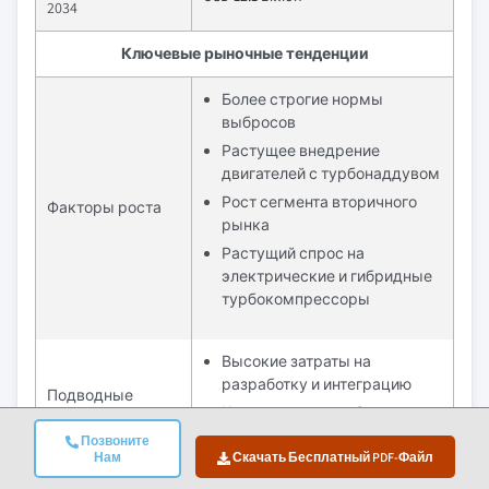
2034
Ключевые рыночные тенденции
Более строгие нормы
выбросов
Растущее внедрение
двигателей с турбонаддувом
Рост сегмента вторичного
Факторы роста
рынка
Растущий спрос на
электрические и гибридные
турбокомпрессоры
Высокие затраты на
разработку и интеграцию
Подводные
Комплексные требования к
камни и
техническому
проблемы
Позвоните
Нам
обслуживанию и ремонту
Скачать Бесплатный PDF-Файл