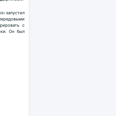
kr запустил
 передовыми
рировать с
ики. Он был