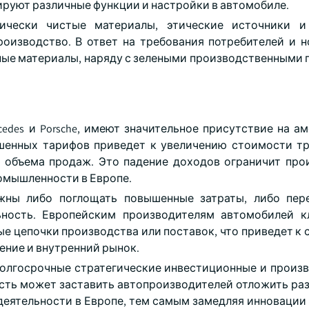
руют различные функции и настройки в автомобиле.
чески чистые материалы, этические источники и 
роизводство. В ответ на требования потребителей и 
нные материалы, наряду с зелеными производственными 
cedes и Porsche, имеют значительное присутствие на а
шенных тарифов приведет к увеличению стоимости т
 объема продаж. Это падение доходов ограничит про
омышленности в Европе.
жны либо поглощать повышенные затраты, либо пере
ьность. Европейским производителям автомобилей к
е цепочки производства или поставок, что приведет к
ение и внутренний рынок.
 долгосрочные стратегические инвестиционные и произ
ость может заставить автопроизводителей отложить ра
деятельности в Европе, тем самым замедляя инновации