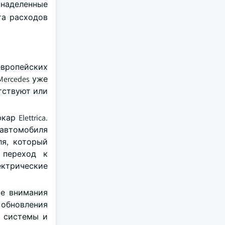
 наделенные
та расходов
европейских
ercedes уже
тствуют или
р Elettrica.
 автомобиля
ля, который
 переход к
ектрические
ше внимания
 обновления
е системы и