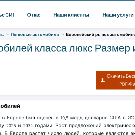
ьс GMI
О нас
Наши клиенты
Наши услуги
ть
Легковые автомобили
Европейский рынок автомобиле
обилей класса люкс Размер 
Скачать Бе
PDF-Ф
мобилей
в Европе был оценен в 10,5 млрд долларов США в 2024
ду 2025 и 2034 годами. Рост предложений электричес
е. В Европе растет число людей, которые являются э