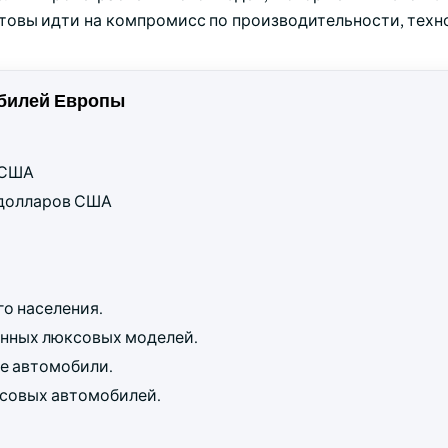
отовы идти на компромисс по производительности, техн
билей Европы
в США
д долларов США
го населения.
нных люксовых моделей.
е автомобили.
ксовых автомобилей.