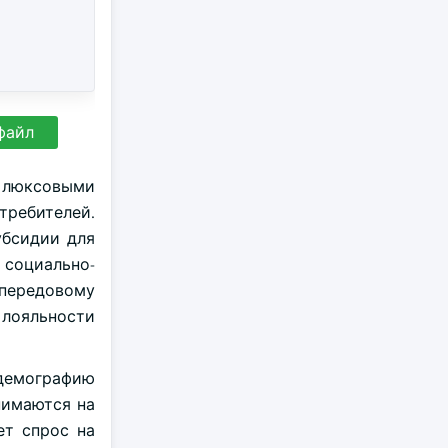
файл
 люксовыми
требителей.
убсидии для
 социально-
 передовому
 лояльности
 демографию
нимаются на
ет спрос на