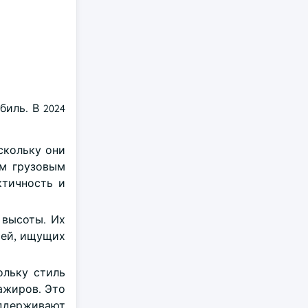
иль. В 2024
скольку они
им грузовым
ктичность и
 высоты. Их
мей, ищущих
ольку стиль
ажиров. Это
оддерживают