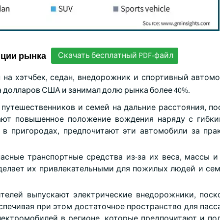
нции рынка
Скачать бесплатный PDF-файл
на хэтчбек, седан, внедорожник и спортивный автомоб
а долларов США и занимал долю рынка более 40%.
утешественников и семей на дальние расстояния, по
гают повышенное положение вождения наряду с гибк
 в пригородах, предпочитают эти автомобили за пра
сные транспортные средства из-за их веса, массы и
делает их привлекательными для пожилых людей и се
телей выпускают электрические внедорожники, поск
спечивая при этом достаточное пространство для пасс
ектромобилей в регионе, которые предпочитают и п