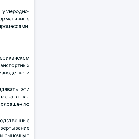
углеродно-
нормативные
процессами,
мериканском
ранспортных
изводство и
давать эти
ласса люкс,
 сокращению
водственные
звертывание
 и рыночную