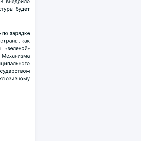
VB внедрило
ктуры будет
 по зарядке
 страны, как
 «зеленой»
 Механизма
ципального
осударством
клюзивному