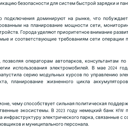
кацию безопасности для систем быстрой зарядки и пан
ю подключения доминируют на рынке, что побуждае
рованным на планирование мощности сети, монитори
тройств. Города уделяют приоритетное внимание разви
мые и соответствующие требованиям сети операции п
позволяя операторам автопарков, консультантам по 
егии использования электромобилей. В мае 2024 го
запустила серию модульных курсов по управлению эл
та, планирование жизненного цикла аккумуляторо
ионе, чему способствует сильная политическая поддерж
венные экосистемы. В 2023 году немецкий банк KfW 
а инфраструктуру электрического парка, связанные с 
новщиков и муниципального персонала.