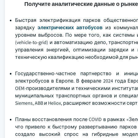
Получите аналитические данные о рынке
Быстрая электрификация парков общественног
зарядку
электрических автобусов
из коммуналь
уровнем выбросов. По мере того, как системы 
(vehicle-to-grid) и автоматизацию депо, транспо
управления энергией, оптимизации зарядки и 
техническую квалификацию необходимой для рын
Государственно-частное партнерство и ини
электробусов в Европе. В феврале 2024 года Е
OEM-производителями и техническими институтами
муниципальных транспортных органов и специал
Siemens, ABB и Heliox, расширяют возможности с
Планы восстановления после COVID в рамках «Зе
что привело к быстрому развертыванию парков 
создало высокий спрос на гибридные модели