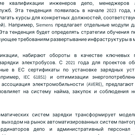
ние квалификации инженеров депо, менеджеров а
ужб. Эта тенденция появилась в начале 2023 года, 
редлагать курсы для конкретных должностей, соответст
й). Например, Siemens предлагает отдельные модули д
Эта тенденция будет определять стратегии обучения п
твующее требованиям развертывание инфраструктуры в 
икации, набирают обороты в качестве ключевых п
зарядки электробусов. С 2021 года для проектов о
ные в ЕС сертификаты по установке зарядных уст
пример, IEC 61851) и оптимизации энергопотреблен
 ассоциация электромобильности (AVERE), предлагаю
повлияет на систему найма, закупок и соблюдения 
оматических систем зарядки трансформирует модел
С выходом на рынок автоматизированных систем пантогр
ординаторов депо и административный персонал 