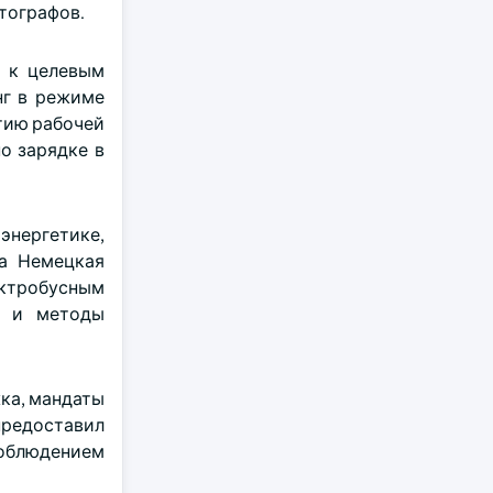
тографов.
т к целевым
нг в режиме
тию рабочей
о зарядке в
энергетике,
да Немецкая
ектробусным
в и методы
ка, мандаты
предоставил
соблюдением