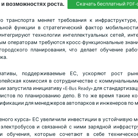
 и возможностях роста.
Скачать бесплатный PDF-
о транспорта меняет требования к инфраструктуре
ной функции в стратегический фактор мобильности
интегрируют технологии интеллектуальных сетей, инт
ртным операторам требуются кросс-функциональные знан
городского планирования, что делает обучение раб
ка.
циативы, поддерживаемые ЕС, ускоряют рост рын
вропейская комиссия в сотрудничестве с коммунальным
 запустила инициативу «E-Bus Ready» для стандартизац
истов по планированию депо. В то же время такие ко
ертификации для менеджеров автопарков и инженеров по 
леного курса» ЕС увеличили инвестиции в устойчивую м
электробусов и связанной с ними зарядной инфрастр
 обучения, которые сочетают в себе техническое