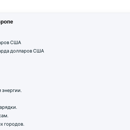
вропе
ларов США
лиарда долларов США
 энергии.
арядки.
сам.
х городов.