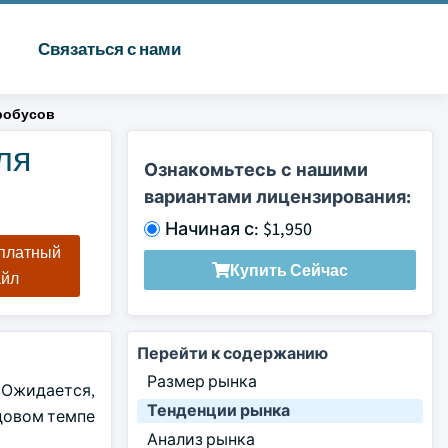
Связаться с нами
робусов
ля
Ознакомьтесь с нашими
вариантами лицензирования:
Начиная с: $1,950
сплатный
Купить Сейчас
айл
Перейти к содержанию
Размер рынка
 Ожидается,
Тенденции рынка
одовом темпе
Анализ рынка