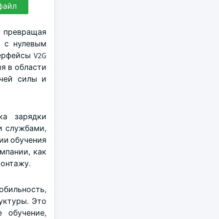
файл
, превращая
 с нулевым
ерфейсы V2G
ия в области
очей силы и
ка зарядки
и службами,
ии обучения
мпании, как
монтажу.
обильность,
уктуры. Это
 обучение,