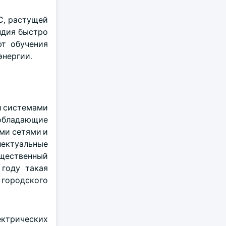
С, растущей
ндия быстро
ют обучения
энергии.
и системами
 обладающие
ми сетями и
ллектуальные
бщественный
 году такая
 городского
ектрических