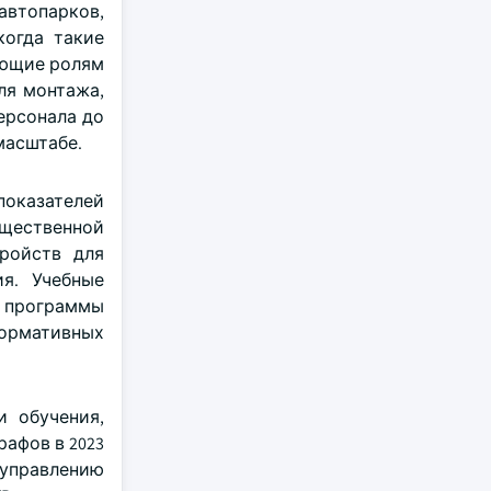
втопарков,
когда такие
вующие ролям
ля монтажа,
ерсонала до
масштабе.
оказателей
бщественной
ройств для
ия. Учебные
т программы
нормативных
и обучения,
афов в 2023
управлению