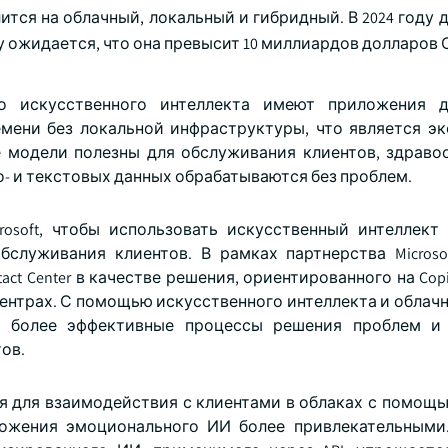
тся на облачный, локальный и гибридный. В 2024 году 
оду ожидается, что она превысит 10 миллиардов долларов
о искусственного интеллекта имеют приложения д
мени без локальной инфраструктуры, что является э
 модели полезны для обслуживания клиентов, здраво
о- и текстовых данных обрабатываются без проблем.
crosoft, чтобы использовать искусственный интеллект
луживания клиентов. В рамках партнерства Microsof
tact Center в качестве решения, ориентированного на Copi
центрах. С помощью искусственного интеллекта и облач
ть более эффективные процессы решения проблем и 
ов.
я для взаимодействия с клиентами в облаках с помощь
ложения эмоционального ИИ более привлекательными