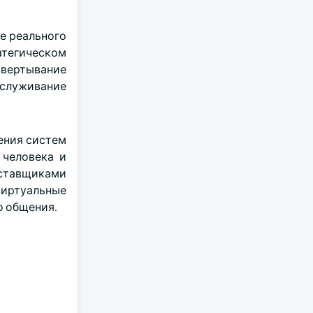
ме реального
ратегическом
звертывание
бслуживание
рения систем
 человека и
оставщиками
виртуальные
о общения.