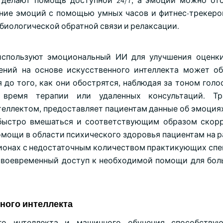
 делают помощь доступной 24/7, а эмоции можно от
ение эмоций с помощью умных часов и фитнес-трекеро
биологической обратной связи и релаксации.
используют эмоциональный ИИ для улучшения оценк
оений на основе искусственного интеллекта может о
до того, как они обострятся, наблюдая за тоном голос
ремя терапии или удаленных консультаций. Тр
еллектом, предоставляет пациентам данные об эмоциях
 быстро вмешаться и соответствующим образом скор
омощи в области психического здоровья пациентам на р
гионах с недостаточным количеством практикующих спе
 своевременный доступ к необходимой помощи для бол
ного интеллекта
ого интеллекта и машинного обучения способству