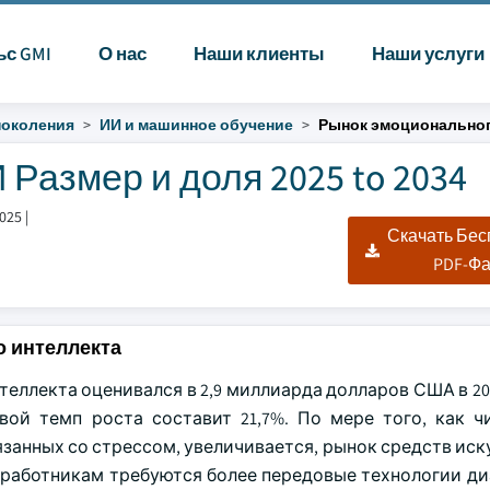
ьс GMI
О нас
Наши клиенты
Наши услуги
поколения
ИИ и машинное обучение
Рынок эмоционально
Размер и доля 2025 to 2034
025
|
Скачать Бе
PDF-Ф
 интеллекта
ллекта оценивался в 2,9 миллиарда долларов США в 202
овой темп роста составит 21,7%. По мере того, как ч
язанных со стрессом, увеличивается, рынок средств ис
 работникам требуются более передовые технологии ди