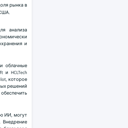
доля рынка в
 США.
ля анализа
кономически
охранения и
 и облачные
t и HCLTech
lot, которое
ных решений
обеспечить
ю ИИ, могут
. Внедрение