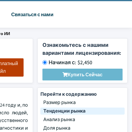
Связаться с нами
го ИИ
Ознакомьтесь с нашими
вариантами лицензирования:
Начиная с: $2,450
сплатный
айл
Купить Сейчас
Перейти к содержанию
Размер рынка
4 году и, по
Тенденции рынка
исло людей,
Анализ рынка
кусственного
агностики и
Доля рынка