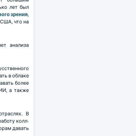
ько лет был
ого зрения
,
в США, что на
ет анализа
усственного
ть в облаке
авать более
ИИ, а также
траслях. В
аботу колл-
торам давать