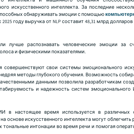
ого искусственного интеллекта. За последние нескол
 способных обнаруживать эмоции с помощью
компьютерн
, к 2025 году выручка от NLP составит 48,31 млрд долларо
и лучше распознавать человеческие эмоции за сч
олоса и физическими показателями.
ремя совершенствуют свои системы эмоционального иск
недряя методы глубокого обучения. Возможность собира
ачественными данными позволила разработчикам созд
табируемость и надежность систем эмоционального 
И в настоящее время используется в различных о
а основе искусственного интеллекта могут облегчить р
их тональные интонации во время речи и помогая опера