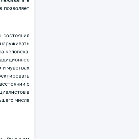
слеживать в
в позволяет
и состояния
бнаруживать
а человека,
адиционное
 и чувствах
ректировать
асстоянии с
циалистов в
ьшего числа
ют большим