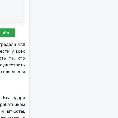
файл
радали 57,8
ести у всех
сть те, кто
осуществить
 голоса для
. Благодаря
 работникам
и чат-боты,