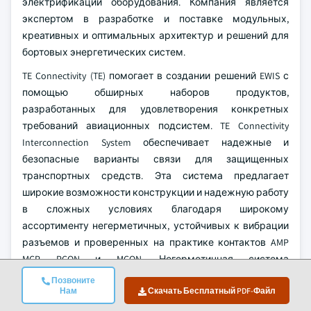
электрификации оборудования. Компания является
экспертом в разработке и поставке модульных,
креативных и оптимальных архитектур и решений для
бортовых энергетических систем.
TE Connectivity (TE) помогает в создании решений EWIS с
помощью обширных наборов продуктов,
разработанных для удовлетворения конкретных
требований авиационных подсистем. TE Connectivity
Interconnection System обеспечивает надежные и
безопасные варианты связи для защищенных
транспортных средств. Эта система предлагает
широкие возможности конструкции и надежную работу
в сложных условиях благодаря широкому
ассортименту негерметичных, устойчивых к вибрации
разъемов и проверенных на практике контактов AMP
MCP, PCON и MCON. Негерметичная система
межсоединений идеально подходит для связи в
Позвоните
Нам
Скачать Бесплатный PDF-Файл
транспортных средствах на коммерческом
транспорте, в сельском хозяйстве и строительстве.