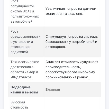
Рост
популярности
Увеличивает спрос на датчики
систем ADAS и
мониторинга в салоне.
полуавтономных
автомобилей
Рост
осведомленности
Стимулирует спрос на системы
о усталости и
безопасности у потребителей и
отвлечении
автопарков.
водителей
Технологические
Снижает стоимость и улучшает
достижения в
производительность,
области камер и
способствуя более широкому
ИК-датчиков
проникновению на рынок.
Подводные
Влияние
камни и вызовы
Высокая
стоимость