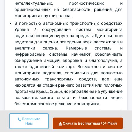
интеллектуальных, прогностических и
ориентированных на безопасность решений для
мониторинга внутри салона.
В полностью автономных транспортных средствах
Уровня 5 оборудование систем мониторинга
водителя эволюционирует за пределы бдительности
водителя для оценки поведения всех пассажиров и
аналитики салона. Камерные системы и
инфракрасные системы начинают обеспечивать
обнаружение эмоций, здоровья и благополучия, а
также адаптивный комфорт. Возможности систем
мониторинга водителя, специально для полностью
автономных транспортных средств, все еще
находятся на стадии раннего развития или пилотных
программ (Quick., Cruise), но направлены на улучшение
пользовательского опыта и безопасности через
более комплексное решение мониторинга.
Например, в апреле 2025 года Waymo объявила об
установке своего последнего парка роботакси в
Позвоните
Финиксе и впоследствии включила несколько камер
Нам
Скачать Бесплатный PDF-Файл
мониторинга пассажиров и датчиков окружающей