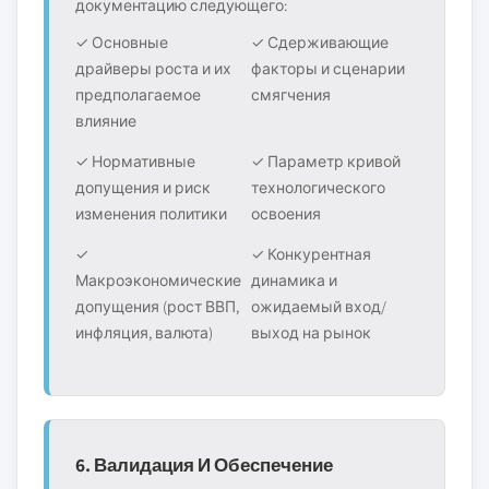
документацию следующего:
✓ Основные
✓ Сдерживающие
драйверы роста и их
факторы и сценарии
предполагаемое
смягчения
влияние
✓ Нормативные
✓ Параметр кривой
допущения и риск
технологического
изменения политики
освоения
✓
✓ Конкурентная
Макроэкономические
динамика и
допущения (рост ВВП,
ожидаемый вход/
инфляция, валюта)
выход на рынок
6. Валидация И Обеспечение