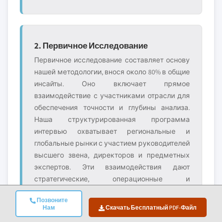
2. Первичное Исследование
Первичное исследование составляет основу
нашей методологии, внося около 80% в общие
инсайты. Оно включает прямое
взаимодействие с участниками отрасли для
обеспечения точности и глубины анализа.
Наша структурированная программа
интервью охватывает региональные и
глобальные рынки с участием руководителей
высшего звена, директоров и предметных
экспертов. Эти взаимодействия дают
стратегические, операционные и
технические перспективы, обеспечивая
Позвоните
всесторонние инсайты и надёжные
Нам
Скачать Бесплатный PDF-Файл
рыночные прогнозы.