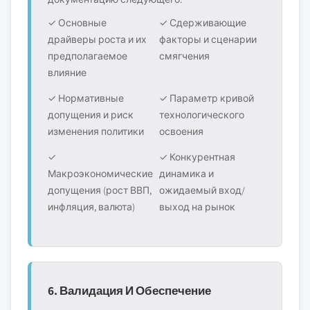
✓ Основные
✓ Сдерживающие
драйверы роста и их
факторы и сценарии
предполагаемое
смягчения
влияние
✓ Нормативные
✓ Параметр кривой
допущения и риск
технологического
изменения политики
освоения
✓
✓ Конкурентная
Макроэкономические
динамика и
допущения (рост ВВП,
ожидаемый вход/
инфляция, валюта)
выход на рынок
6. Валидация И Обеспечение