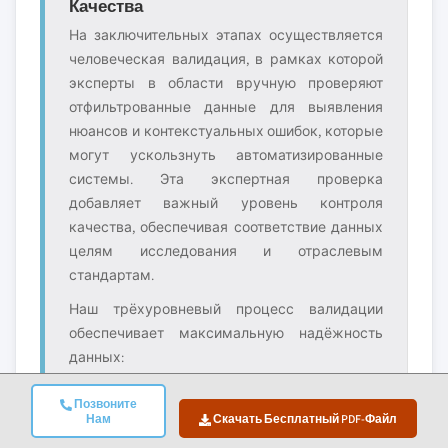
Качества
На заключительных этапах осуществляется
человеческая валидация, в рамках которой
эксперты в области вручную проверяют
отфильтрованные данные для выявления
нюансов и контекстуальных ошибок, которые
могут ускользнуть автоматизированные
системы. Эта экспертная проверка
добавляет важный уровень контроля
качества, обеспечивая соответствие данных
целям исследования и отраслевым
стандартам.
Наш трёхуровневый процесс валидации
обеспечивает максимальную надёжность
данных:
✓
✓
✓ Проверка
Позвоните
Статистическая
Экспертная
рыночной
Нам
Скачать Бесплатный PDF-Файл
валидация
валидация
реальности