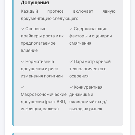
Допущения
Каждый прогноз включает явную
документацию следующего:
✓ Основные
✓ Сдерживающие
драйверы роста и их
факторы и сценарии
предполагаемое
смягчения
влияние
✓ Нормативные
✓ Параметр кривой
допущения и риск
технологического
изменения политики
освоения
✓
✓ Конкурентная
Макроэкономические
динамика и
допущения (рост ВВП,
ожидаемый вход/
инфляция, валюта)
выход на рынок