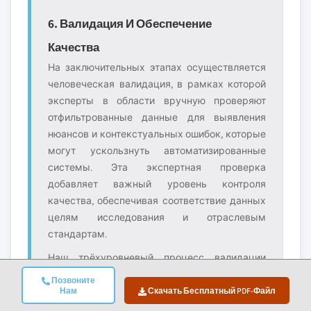
6. Валидация И Обеспечение
Качества
На заключительных этапах осуществляется
человеческая валидация, в рамках которой
эксперты в области вручную проверяют
отфильтрованные данные для выявления
нюансов и контекстуальных ошибок, которые
могут ускользнуть автоматизированные
системы. Эта экспертная проверка
добавляет важный уровень контроля
качества, обеспечивая соответствие данных
целям исследования и отраслевым
стандартам.
Наш трёхуровневый процесс валидации
обеспечивает максимальную надёжность
Позвоните
данных:
Нам
Скачать Бесплатный PDF-Файл