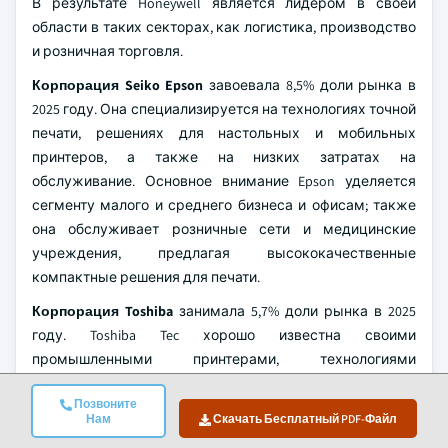
В результате Honeywell является лидером в своей
области в таких секторах, как логистика, производство
и розничная торговля.
Корпорация Seiko Epson
завоевала 8,5% доли рынка в
2025 году. Она специализируется на технологиях точной
печати, решениях для настольных и мобильных
принтеров, а также на низких затратах на
обслуживание. Основное внимание Epson уделяется
сегменту малого и среднего бизнеса и офисам; также
она обслуживает розничные сети и медицинские
учреждения, предлагая высококачественные
компактные решения для печати.
Корпорация Toshiba
занимала 5,7% доли рынка в 2025
году. Toshiba Tec хорошо известна своими
промышленными принтерами, технологиями
термотрансферной печати и масштабируемыми
Позвоните
решениями, подходящими для нужд средних и
Нам
Скачать Бесплатный PDF-Файл
крупных предприятий. Экономичные решения и