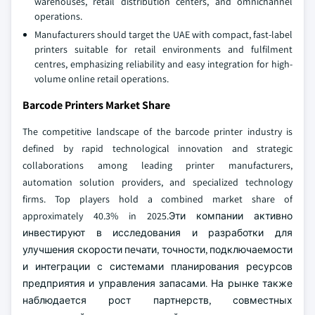
warehouses, retail distribution centers, and omnichannel
operations.
Manufacturers should target the UAE with compact, fast-label
printers suitable for retail environments and fulfilment
centres, emphasizing reliability and easy integration for high-
volume online retail operations.
Barcode Printers Market Share
The competitive landscape of the barcode printer industry is
defined by rapid technological innovation and strategic
collaborations among leading printer manufacturers,
automation solution providers, and specialized technology
firms. Top players hold a combined market share of
approximately 40.3% in 2025.Эти компании активно
инвестируют в исследования и разработки для
улучшения скорости печати, точности, подключаемости
и интеграции с системами планирования ресурсов
предприятия и управления запасами. На рынке также
наблюдается рост партнерств, совместных