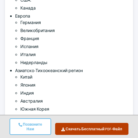
США.
Канада
Европа
Германия
Великобритания
Франция
Испания
Италия
Нидерланды
Азиатско-Тихоокеанский регион
Китай
Япония
Индия
Австралия
Южная Корея
Латинская Америка
Бразилия
Позвоните
Нам
Скачать Бесплатный PDF-Файл
Мексика