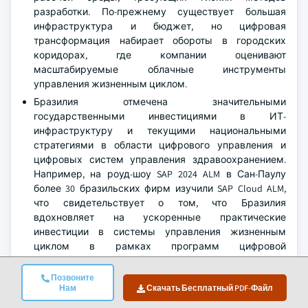
разработки. По-прежнему существует большая
инфраструктура и бюджет, но цифровая
трансформация набирает обороты в городских
коридорах, где компании оценивают
масштабируемые облачные инструменты
управления жизненным циклом.
Бразилия отмечена значительными
государственными инвестициями в ИТ-
инфраструктуру и текущими национальными
стратегиями в области цифрового управления и
цифровых систем управления здравоохранением.
Например, на роуд-шоу SAP 2024 ALM в Сан-Паулу
более 30 бразильских фирм изучили SAP Cloud ALM,
что свидетельствует о том, что Бразилия
вдохновляет на ускоренные практические
инвестиции в системы управления жизненным
циклом в рамках программ цифровой
трансформации.
Мексика и Колумбия следуют за импульсом,
Позвоните
Нам
Скачать Бесплатный PDF-Файл
созданным Бразилией, для управляемых проектов,
которые стимулируют спрос на DevOps, low-code и