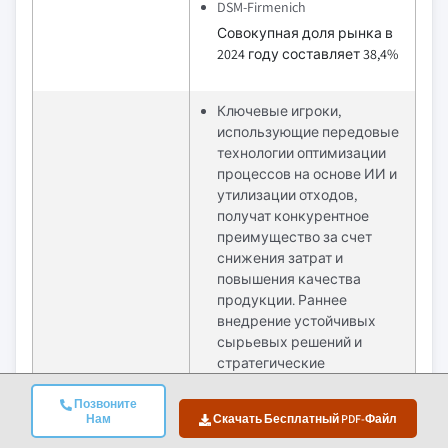
DSM-Firmenich
Совокупная доля рынка в
2024 году составляет 38,4%
Ключевые игроки,
использующие передовые
технологии оптимизации
процессов на основе ИИ и
утилизации отходов,
получат конкурентное
преимущество за счет
снижения затрат и
повышения качества
продукции. Раннее
внедрение устойчивых
сырьевых решений и
стратегические
партнерства в секторах
Конкурентное
Позвоните
аквакультуры и
Нам
Скачать Бесплатный PDF-Файл
преимущество
нутрицевтики позволят
компаниям занять