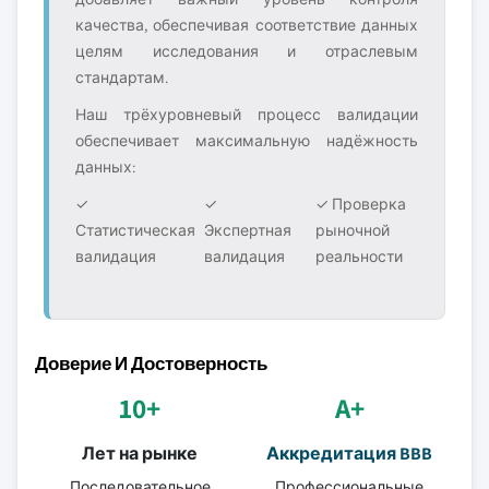
качества, обеспечивая соответствие данных
целям исследования и отраслевым
стандартам.
Наш трёхуровневый процесс валидации
обеспечивает максимальную надёжность
данных:
✓
✓
✓ Проверка
Статистическая
Экспертная
рыночной
валидация
валидация
реальности
Доверие И Достоверность
10+
A+
Лет на рынке
Аккредитация BBB
Последовательное
Профессиональные