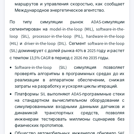
маршрутов и управления скоростью, как сообщает
Международное энергетическое агентство.
По типу симуляции рынок ADAS-симуляции
сегментирован на model-in-the-loop (MIL), software-in-the-
loop (SIL), processor-in-the-loop (PIL), hardware-in-the-loop
(HIL) и driver-in-the-loop (DIL). Сегмент software-in-the-loop
(SIL) доминирует с долей рынка 40% в 2025 году и растет
с темпом 13,5% CAGR в период с 2026 по 2035 годы.
Software-in-the-loop (SIL) симуляция позволяет
проверять алгоритмы в программных средах до их
реализации в аппаратном обеспечении, снижая
затраты на разработку и ускоряя циклы итераций.
Платформы SIL выполняют ADAS-программные стеки
на стандартном вычислительном оборудовании с
симулированными входными данными датчиков и
динамикой транспортных средств, позволяя
инженерам тестировать миллионы сценариев без
физических прототипов.
Общество автомобильных инженеров обновило SAE