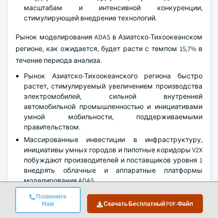
масштабам и интенсивной конкуренции,
стимулирующей внедрение технологий.
Рынок моделирования ADAS в Азиатско-Тихоокеанском
регионе, как ожидается, будет расти с темпом 15,7% в
течение периода анализа.
Рынок Азиатско-Тихоокеанского региона быстро
растет, стимулируемый увеличением производства
электромобилей, сильной внутренней
автомобильной промышленностью и инициативами
умной мобильности, поддерживаемыми
правительством.
Массированные инвестиции в инфраструктуру,
инициативы умных городов и пилотные коридоры V2X
побуждают производителей и поставщиков уровня 1
внедрять облачные и аппаратные платформы
моделирования ADAS.
Позиция Китая как крупнейшего автомобильного
Позвоните
производственного центра, а также его стремление к
Нам
Скачать Бесплатный PDF-Файл
электромобилям и интеллектуальным транспортным