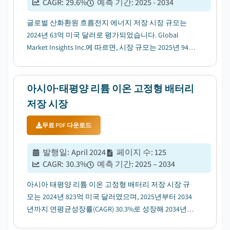
CAGR:
29.6
%
예측 기간
:
2025 - 2034
글로벌 산화환원 흐름전지 에너지 저장 시장 규모는
2024년 63억 미국 달러로 평가되었습니다. Global
Market Insights Inc.에 따르면, 시장 규모는 2025년 94억
미국 달러에서 2034년 973억 미국 달러로 확대되며, 해
당 기간 연평균성장률(CAGR)은 29.6%에 이를 전망입니
다....
아시아·태평양 리튬 이온 고정형 배터리
저장 시장
무료 PDF 다운로드
발행일
:
April 2024
페이지 수
:
125
CAGR:
30.3
%
예측 기간
:
2025 – 2034
아시아 태평양 리튬 이온 고정형 배터리 저장 시장 규
모는 2024년 823억 미국 달러였으며, 2025년부터 2034
년까지 연평균성장률(CAGR) 30.3%로 성장해 2034년에
는 13억7,000만 미국 달러에 이를 전망입니다....