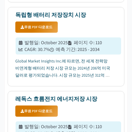
이며, 이 기간 연평균성장률(CAGR)은 33.9%에 이를 것
으로 예상됩니다....
독립형 배터리 저장장치 시장
무료 PDF 다운로드
발행일
:
October 2025
페이지 수
:
110
CAGR:
30.7
%
예측 기간
:
2025 - 2034
Global Market Insights Inc.에 따르면, 전 세계 전력망
비연계형 배터리 저장 시장 규모는 2024년 206억 미국
달러로 평가되었습니다. 시장 규모는 2025년 311억 미
국 달러에서 2034년 3,469억 미국 달러로 성장하고, 이
기간 연평균성장률(CAGR)은 30.7%에 이를 전망입니
다....
레독스 흐름전지 에너지저장 시장
무료 PDF 다운로드
발행일
:
October 2025
페이지 수
:
110