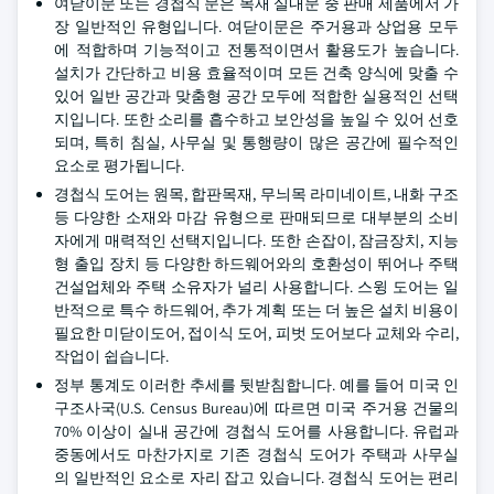
여닫이문 또는 경첩식 문은 목재 실내문 중 판매 제품에서 가
장 일반적인 유형입니다. 여닫이문은 주거용과 상업용 모두
에 적합하며 기능적이고 전통적이면서 활용도가 높습니다.
설치가 간단하고 비용 효율적이며 모든 건축 양식에 맞출 수
있어 일반 공간과 맞춤형 공간 모두에 적합한 실용적인 선택
지입니다. 또한 소리를 흡수하고 보안성을 높일 수 있어 선호
되며, 특히 침실, 사무실 및 통행량이 많은 공간에 필수적인
요소로 평가됩니다.
경첩식 도어는 원목, 합판목재, 무늬목 라미네이트, 내화 구조
등 다양한 소재와 마감 유형으로 판매되므로 대부분의 소비
자에게 매력적인 선택지입니다. 또한 손잡이, 잠금장치, 지능
형 출입 장치 등 다양한 하드웨어와의 호환성이 뛰어나 주택
건설업체와 주택 소유자가 널리 사용합니다. 스윙 도어는 일
반적으로 특수 하드웨어, 추가 계획 또는 더 높은 설치 비용이
필요한 미닫이도어, 접이식 도어, 피벗 도어보다 교체와 수리,
작업이 쉽습니다.
정부 통계도 이러한 추세를 뒷받침합니다. 예를 들어 미국 인
구조사국(U.S. Census Bureau)에 따르면 미국 주거용 건물의
70% 이상이 실내 공간에 경첩식 도어를 사용합니다. 유럽과
중동에서도 마찬가지로 기존 경첩식 도어가 주택과 사무실
의 일반적인 요소로 자리 잡고 있습니다. 경첩식 도어는 편리