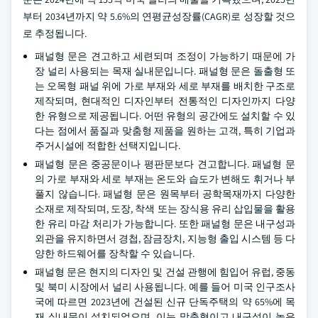
부터 2034년까지 약 5.6%의 연평균성장률(CAGR)로 성장할 것으
로 추정됩니다.
패널형 문은 견고하고 세련되며 조정이 가능하기 때문에 가
장 널리 사용되는 목재 실내문입니다. 패널형 문은 돌출형 또
는 오목형 패널 위에 가로 부재와 세로 부재를 배치한 구조로
제작되며, 현대적인 디자인부터 전통적인 디자인까지 다양
한 유형으로 제공됩니다. 어떤 유형의 공간에도 설치할 수 있
다는 점에서 품질과 맞춤형 제품을 원하는 고객, 특히 기업과
주거시설에 적합한 선택지입니다.
패널형 문은 중공문이나 평판문보다 견고합니다. 패널형 문
의 가로 부재와 세로 부재는 온도와 습도가 변해도 휘거나 부
풀지 않습니다. 패널형 문은 원목부터 공학목재까지 다양한
소재로 제작되며, 도장, 착색 또는 장식용 유리 삽입물을 활용
한 유리 마감 처리가 가능합니다. 또한 패널형 문은 내구성과
외관을 유지하면서 경첩, 잠금장치, 지능형 출입 시스템 등 다
양한 하드웨어를 장착할 수 있습니다.
패널형 문은 현지의 디자인 및 건설 관행에 힘입어 유럽, 중동
및 북미 시장에서 널리 사용됩니다. 예를 들어 미국 인구조사
국에 따르면 2023년에 건설된 신규 단독주택의 약 65%에 목
재 실내문이 설치되었으며, 이는 맞춤형이고 내구성이 높은