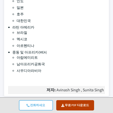
인도
일본
호주
대한민국
라틴 아메리카
브라질
멕시코
아르헨티나
중동 및 아프리카(MEA)
아랍에미리트
남아프리카공화국
사우디아라비아
저자:
Avinash Singh , Sunita Singh
자주 묻는 질문(FAQ):
전화하세요
무료 PDF 다운로드