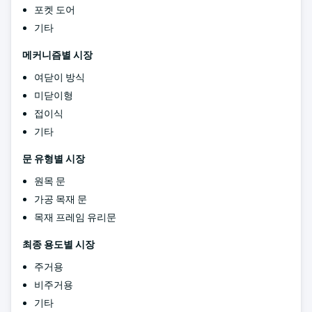
포켓 도어
기타
메커니즘별 시장
여닫이 방식
미닫이형
접이식
기타
문 유형별 시장
원목 문
가공 목재 문
목재 프레임 유리문
최종 용도별 시장
주거용
비주거용
기타