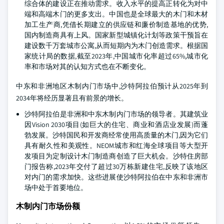
综合体的建设正在推动需求。收入水平的提高正转化为对中
端和高端木门的更多支出。中国也是全球最大的木门和木材
加工生产商,凭借长期建立的供应链和廉价制造基地的优势,
国内制造商具有上风。国家新型城镇化计划等政策干预旨在
建设数千万套城市公寓,从而短期内为木门创造需求。根据国
家统计局的数据,截至2023年,中国城市化率超过65%,城市化
率和市场对其的认知方式也在不断变化。
中东和非洲地区木制内门市场中,沙特阿拉伯预计从2025年到
2034年将经历显著且有前景的增长。
沙特阿拉伯是非洲和中东木制内门市场的领导者。其建筑业
因Vision 2030项目(如巨大的住宅、商业和酒店业发展)而蓬
勃发展。沙特国民和开发商经常使用高质量的木门,因为它们
具有耐久性和美观性。NEOM城市和红海全球项目等大型开
发项目为定制设计木门制造商创造了巨大机会。沙特住房部
门报告称,2023年交付了超过30万栋新建住宅,反映了该地区
对内门的需求加快。这些进展使沙特阿拉伯在中东和非洲市
场中处于首要地位。
木制内门市场份额