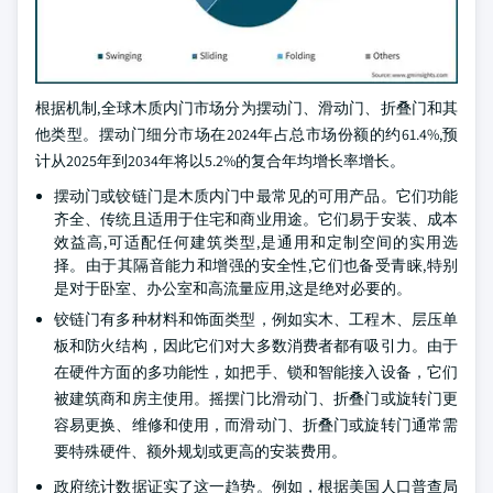
根据机制,全球木质内门市场分为摆动门、滑动门、折叠门和其
他类型。摆动门细分市场在2024年占总市场份额的约61.4%,预
计从2025年到2034年将以5.2%的复合年均增长率增长。
摆动门或铰链门是木质内门中最常见的可用产品。它们功能
齐全、传统且适用于住宅和商业用途。它们易于安装、成本
效益高,可适配任何建筑类型,是通用和定制空间的实用选
择。由于其隔音能力和增强的安全性,它们也备受青睐,特别
是对于卧室、办公室和高流量应用,这是绝对必要的。
铰链门有多种材料和饰面类型，例如实木、工程木、层压单
板和防火结构，因此它们对大多数消费者都有吸引力。由于
在硬件方面的多功能性，如把手、锁和智能接入设备，它们
被建筑商和房主使用。摇摆门比滑动门、折叠门或旋转门更
容易更换、维修和使用，而滑动门、折叠门或旋转门通常需
要特殊硬件、额外规划或更高的安装费用。
政府统计数据证实了这一趋势。例如，根据美国人口普查局