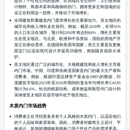
提供了个性化空间的选择。在高端住宅空间中，人们使用设
计独特、饰面丰富和风格独特的门。拥有更多定制选项的企
业正在利用这一趋势，并推动了市场增长。
全球建筑和重建是内门需求增长的主要驱动力。亚太地区的
城市化和收入增长走在前列。例如，截至2020年，全球55%
的人口生活在城市，预计到2050年将达到68%，增长主要发
生在亚太地区。与北美、欧洲和中东类似，强劲的房地产开
发正在推动需求。在德国和美国等国家，房主主要是在更换
固定门以适应现代设计并提高功能性，例如隔音或防火保
护。
亚太地区通过广泛的城市化、大规模建筑和收入增长主导着
内门市场。中国、印度和东南亚国家是内门的最大生产者和
消费者。例如，根据印度品牌资产基金会(IBEF)的数据，印
度建筑市场在2023年至2026年期间的复合年均增长率(CAGR)
预计为6.6%。恰当的框架结构、成本效益和新型内门设计的
采纳使亚太地区在该市场中处于领先地位。
木质内门市场趋势
消费者正在寻找更多具有个人风格的木质内门，以适应他们
的个人品味和家居装饰。因此，消费者对极简主义设计、平
板设计、装饰玻璃镶板和面板门等个性化产品的需求更高。