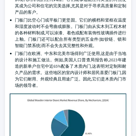
其成为公司和住宅的完美选择,尤其是对于寻求高质量和定制
产品的客户。
门板门比空心门或平板门更坚固。它们的横档和竖框在温度
和湿度波动时不会弯曲或膨胀。门板门由从实木到工程木材
的各种材料制成,可以涂漆、着色或配有装饰性玻璃插件进行
上釉。门板门还可以配合所有类型的五金件(如铰链、锁和
智能门禁系统)而不会失去其完整性和外观。
门板门在欧洲、中东和北美市场得到广泛使用,这是由于当地
的设计和施工做法。例如,美国人口普查局报告称,2023年建
造的新单户住宅中近65%配备了木质内门,这表明对定制和耐
久产品的需求。这些地区的室内设计师和居民喜爱门板门,因
为它们耐用、外观经典且用途广泛。因此,它们是木质内门市
场的领导者。