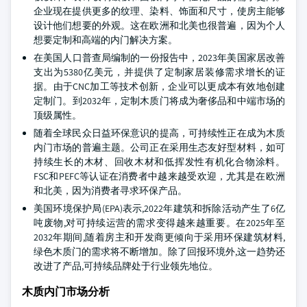
企业现在提供更多的纹理、染料、饰面和尺寸，使房主能够
设计他们想要的外观。这在欧洲和北美也很普遍，因为个人
想要定制和高端的内门解决方案。
在美国人口普查局编制的一份报告中，2023年美国家居改善
支出为5380亿美元，并提供了定制家居装修需求增长的证
据。由于CNC加工等技术创新，企业可以更成本有效地创建
定制门。到2032年，定制木质门将成为奢侈品和中端市场的
顶级属性。
随着全球民众日益环保意识的提高，可持续性正在成为木质
内门市场的普遍主题。公司正在采用生态友好型材料，如可
持续生长的木材、回收木材和低挥发性有机化合物涂料。
FSC和PEFC等认证在消费者中越来越受欢迎，尤其是在欧洲
和北美，因为消费者寻求环保产品。
美国环境保护局(EPA)表示,2022年建筑和拆除活动产生了6亿
吨废物,对可持续运营的需求变得越来越重要。在2025年至
2032年期间,随着房主和开发商更倾向于采用环保建筑材料,
绿色木质门的需求将不断增加。除了回报环境外,这一趋势还
改进了产品,可持续品牌处于行业领先地位。
木质内门市场分析