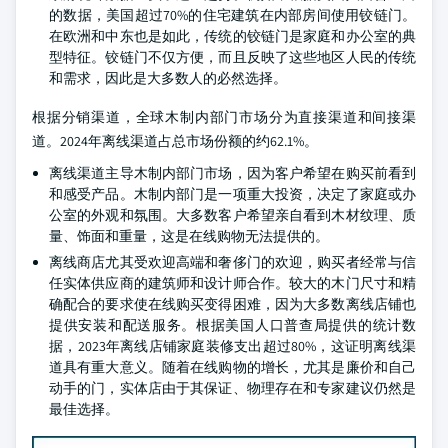
的数据，美国超过70%的住宅建筑在内部房间使用铰链门。
在欧洲和中东也是如此，传统的铰链门是家庭和办公室的典
型特征。铰链门不仅方便，而且反映了这些地区人民的传统
和需求，因此是大多数人的必然选择。
根据分销渠道，全球木制内部门市场分为直接渠道和间接渠
道。2024年离线渠道占总市场份额的约62.1%。
离线渠道主导木制内部门市场，因为客户希望在购买前看到
和感受产品。木制内部门是一项重大投资，决定了家庭或办
公室的外观和氛围。大多数客户希望亲自看到木材纹理、质
量、饰面和重量，这是在线购物无法提供的。
离线商店尤其受欢迎高端和奢侈门的欢迎，购买者经常与信
任实体供应商的建筑师和设计师合作。较大的木门尺寸和精
确配合的要求使在线购买变得困难，因为大多数离线店铺也
提供安装和配送服务。根据美国人口普查局提供的统计数
据，2023年离线店铺家庭装修支出超过80%，这证明离线渠
道具有重大意义。随着在线购物的增长，尤其是廉价和自己
动手的门，实体店由于其保证、物理存在和专家建议仍然是
最佳选择。