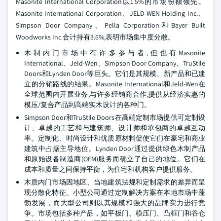
Masonite International Corporation以1.5%的市场份额领先。
Masonite International Corporation、JELD-WEN Holding Inc.、
Simpson Door Company、Pella Corporation和Bayer Built
Woodworks Inc.合计持有3.6%,表明市场集中度分散。
木制内门市场中有许多参与者,但也有Masonite
International、Jeld-Wen、Simpson Door Company、TruStile
Doors和Lynden Door等巨头。它们是其规模、新产品和已建
立的分销路线的结果。Masonite International和Jeld-Wen在
全球范围内开展业务,与许多经销商合作,提供从经济实惠的
模压/复合产品到高端实木设计的各种门。
Simpson Door和TruStile Doors在高端定制市场提供可定制设
计、卓越的工艺和与建筑师、设计师和承包商的卓越互动
率。定制化、时尚设计和优质原材料促使它们在豪宅和商业
建筑中占据主导地位。Lynden Door通过提供绿色木制产品
和原始设备制造商(OEM)服务而确立了自己的地位。它们在
成本和质量之间保持平衡，为住宅和机构客户提供服务。
木质内门市场因地区、当地建筑法规和定制需求的差异而呈
现分散化特征。小型公司通过定制解决方案在本地市场中蓬
勃发展，而大型公司则以其规模和强大的品牌实力进行竞
争。市场包括多种产品，如平板门、模压门、凸框门和谷仓