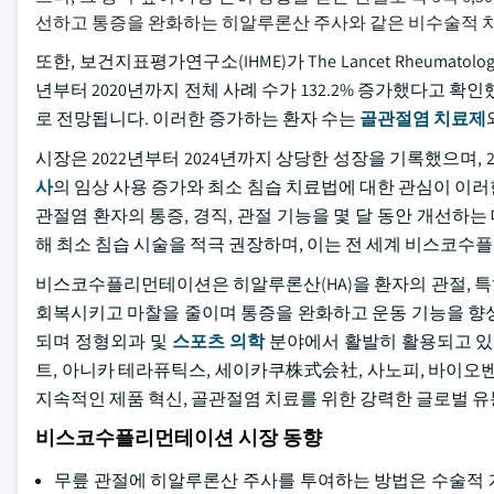
선하고 통증을 완화하는 히알루론산 주사와 같은 비수술적 치
또한, 보건지표평가연구소(IHME)가 The Lancet Rheuma
년부터 2020년까지 전체 사례 수가 132.2% 증가했다고 확인
로 전망됩니다. 이러한 증가하는 환자 수는
골관절염 치료제
시장은 2022년부터 2024년까지 상당한 성장을 기록했으며, 2
사
의 임상 사용 증가와 최소 침습 치료법에 대한 관심이 이
관절염 환자의 통증, 경직, 관절 기능을 몇 달 동안 개선
해 최소 침습 시술을 적극 권장하며, 이는 전 세계 비스코
비스코수플리먼테이션은 히알루론산(HA)을 환자의 관절, 특
회복시키고 마찰을 줄이며 통증을 완화하고 운동 기능을 향상
되며 정형외과 및
스포츠 의학
분야에서 활발히 활용되고 있
트, 아니카 테라퓨틱스, 세이카쿠株式会社, 사노피, 바이오
지속적인 제품 혁신, 골관절염 치료를 위한 강력한 글로벌 
비스코수플리먼테이션 시장 동향
무릎 관절에 히알루론산 주사를 투여하는 방법은 수술적 