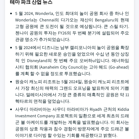
테마 파크 산업 뉴스
5 월 2024, Wonderla, 인도 최대의 놀이 공원 회사 중 하나 인
Wonderla는 Chennai의 다가오는 재산이 Bengaluru의 현재
고형 공원에 큰 도전이 될 것으로 예상됩니다. 큰 스릴 타기.
첸나이 공원의 투자는 FY26의 두 번째 분기에 설립되어 주요
관광 명소가 추가되었습니다.
5 월 2024에서 디즈니는 남부 캘리포니아의 놀이 공원을 확장
하기 위해 필요한 새로운 승인을 얻었으며 수십 년 동안 상징
적 인 Disneyland의 첫 번째 주요 오버하ul입니다. 애너하임
시티 협의회 (Aanaheim City Council)는 고아 헤드 (Go-ahead)
를 계획 할 수 없을 정도로 투표했습니다.
원숭이 캐노피 리조트는 5월 2024일, 원숭이 캐노피 리조트에
서 가장 최신의 매력의 그랜드 오프닝을 발표하게 되어 기쁩
니다. 말레이시아에서 가장 큰 종류의 매혹적인 공원은 약 11
헥타르의 면적을 덮었습니다.
사우디 아라비아는 사우디 아라비아가 Riyadh 근처의 Kiddia
Investment Company 프로젝트의 일환으로 세계 최초의 드래
곤 볼 아케이드를 개발하는 계획을 발표했습니다. 이 회사는
공원의 상호 작용과 침수 경험이 방문자에게 주요 드래곤 볼
이야기로 다이빙 할 수있는 기회를 제공했다고 밝혔다.