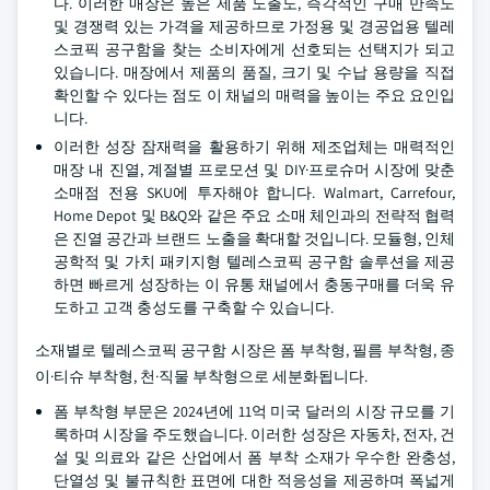
다. 이러한 매장은 높은 제품 노출도, 즉각적인 구매 만족도
및 경쟁력 있는 가격을 제공하므로 가정용 및 경공업용 텔레
스코픽 공구함을 찾는 소비자에게 선호되는 선택지가 되고
있습니다. 매장에서 제품의 품질, 크기 및 수납 용량을 직접
확인할 수 있다는 점도 이 채널의 매력을 높이는 주요 요인입
니다.
이러한 성장 잠재력을 활용하기 위해 제조업체는 매력적인
매장 내 진열, 계절별 프로모션 및 DIY·프로슈머 시장에 맞춘
소매점 전용 SKU에 투자해야 합니다. Walmart, Carrefour,
Home Depot 및 B&Q와 같은 주요 소매 체인과의 전략적 협력
은 진열 공간과 브랜드 노출을 확대할 것입니다. 모듈형, 인체
공학적 및 가치 패키지형 텔레스코픽 공구함 솔루션을 제공
하면 빠르게 성장하는 이 유통 채널에서 충동구매를 더욱 유
도하고 고객 충성도를 구축할 수 있습니다.
소재별로 텔레스코픽 공구함 시장은 폼 부착형, 필름 부착형, 종
이·티슈 부착형, 천·직물 부착형으로 세분화됩니다.
폼 부착형 부문은 2024년에 11억 미국 달러의 시장 규모를 기
록하며 시장을 주도했습니다. 이러한 성장은 자동차, 전자, 건
설 및 의료와 같은 산업에서 폼 부착 소재가 우수한 완충성,
단열성 및 불규칙한 표면에 대한 적응성을 제공하며 폭넓게