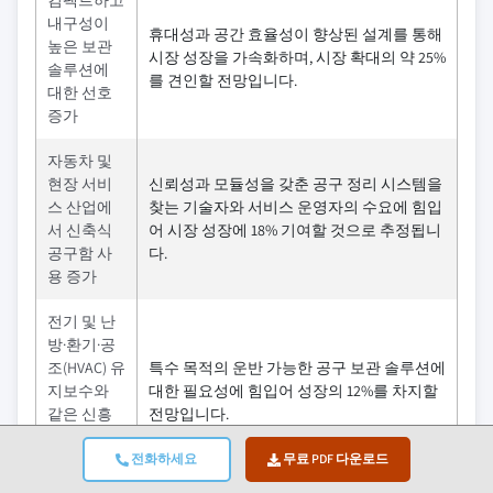
컴팩트하고
내구성이
휴대성과 공간 효율성이 향상된 설계를 통해
높은 보관
시장 성장을 가속화하며, 시장 확대의 약 25%
솔루션에
를 견인할 전망입니다.
대한 선호
증가
자동차 및
현장 서비
신뢰성과 모듈성을 갖춘 공구 정리 시스템을
스 산업에
찾는 기술자와 서비스 운영자의 수요에 힘입
서 신축식
어 시장 성장에 18% 기여할 것으로 추정됩니
공구함 사
다.
용 증가
전기 및 난
방·환기·공
조(HVAC) 유
특수 목적의 운반 가능한 공구 보관 솔루션에
지보수와
대한 필요성에 힘입어 성장의 12%를 차지할
같은 신흥
전망입니다.
부문에서의
도입
전화하세요
무료 PDF 다운로드