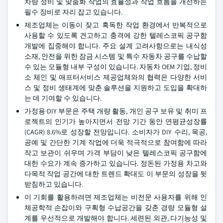
차량 정비 및 맞춤화 작업의 효율성과 작업 흐름을 개선하는
필수 장비로 자리 잡고 있습니다.
제조업체는 이동이 잦고 혹독한 작업 환경에서 반복적으로
사용할 수 있도록 견고하고 충격에 강한 텔레스코픽 공구함
개발에 집중해야 합니다. 주요 설계 고려사항으로는 내식성
소재, 안전을 위한 잠금 시스템 및 특수 자동차 공구를 수납할
수 있는 모듈형 내부 구성이 있습니다. 자동차 OEM 기업, 정비
소 체인 및 애프터서비스 제공업체와의 협력은 다양한 서비
스 및 정비 생태계에 맞춘 솔루션을 지원하고 도입을 확대하
는 데 기여할 수 있습니다.
가정용·DIY 부문은 주택 개량 활동, 개인 공구 보유 및 취미 프
로젝트의 인기가 높아지면서 전망 기간 동안 연평균성장률
(CAGR) 8.6%로 성장할 전망입니다. 소비자가 DIY 수리, 목공,
공예 및 간단한 기계 작업에 더욱 적극적으로 참여함에 따라
작고 보관이 쉬우며 가격 부담이 낮은 텔레스코픽 공구함에
대한 수요가 계속 증가하고 있습니다. 정돈된 가정용 차고와
다목적 작업 공간에 대한 트렌드 확대도 이 부문의 성장을 뒷
받침하고 있습니다.
이 기회를 활용하려면 제조업체는 비전문 사용자를 위해 인
체공학적 손잡이와 구획형 수납공간을 갖춘 경량 모듈형 설
계를 우선적으로 개발해야 합니다. 세련된 외관, 다기능성 및