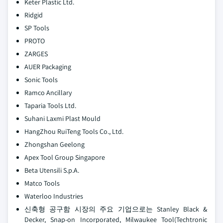
Keter Plastic Ltd.
Ridgid
SP Tools
PROTO
ZARGES
AUER Packaging
Sonic Tools
Ramco Ancillary
Taparia Tools Ltd.
Suhani Laxmi Plast Mould
HangZhou RuiTeng Tools Co., Ltd.
Zhongshan Geelong
Apex Tool Group Singapore
Beta Utensili S.p.A.
Matco Tools
Waterloo Industries
신축형 공구함 시장의 주요 기업으로는 Stanley Black &
Decker, Snap-on Incorporated, Milwaukee Tool(Techtronic