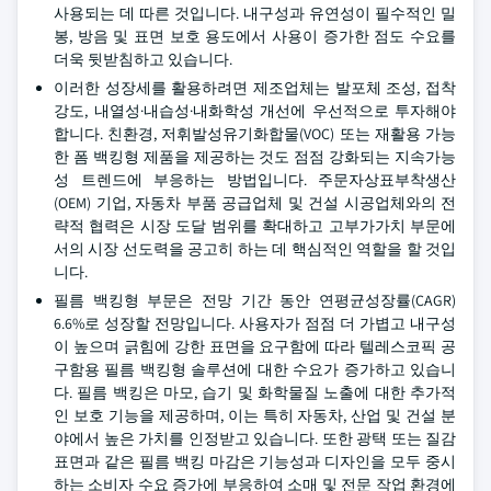
사용되는 데 따른 것입니다. 내구성과 유연성이 필수적인 밀
봉, 방음 및 표면 보호 용도에서 사용이 증가한 점도 수요를
더욱 뒷받침하고 있습니다.
이러한 성장세를 활용하려면 제조업체는 발포체 조성, 접착
강도, 내열성·내습성·내화학성 개선에 우선적으로 투자해야
합니다. 친환경, 저휘발성유기화합물(VOC) 또는 재활용 가능
한 폼 백킹형 제품을 제공하는 것도 점점 강화되는 지속가능
성 트렌드에 부응하는 방법입니다. 주문자상표부착생산
(OEM) 기업, 자동차 부품 공급업체 및 건설 시공업체와의 전
략적 협력은 시장 도달 범위를 확대하고 고부가가치 부문에
서의 시장 선도력을 공고히 하는 데 핵심적인 역할을 할 것입
니다.
필름 백킹형 부문은 전망 기간 동안 연평균성장률(CAGR)
6.6%로 성장할 전망입니다. 사용자가 점점 더 가볍고 내구성
이 높으며 긁힘에 강한 표면을 요구함에 따라 텔레스코픽 공
구함용 필름 백킹형 솔루션에 대한 수요가 증가하고 있습니
다. 필름 백킹은 마모, 습기 및 화학물질 노출에 대한 추가적
인 보호 기능을 제공하며, 이는 특히 자동차, 산업 및 건설 분
야에서 높은 가치를 인정받고 있습니다. 또한 광택 또는 질감
표면과 같은 필름 백킹 마감은 기능성과 디자인을 모두 중시
하는 소비자 수요 증가에 부응하여 소매 및 전문 작업 환경에