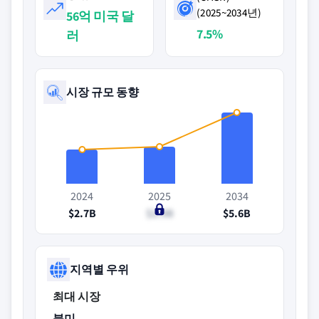
(2025~2034년)
56억 미국 달
7.5%
러
시장 규모 동향
2024
2025
2034
$2.7B
$2.9B
$5.6B
지역별 우위
최대 시장
북미