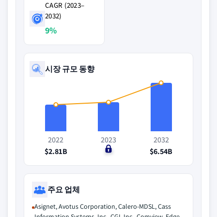
CAGR (2023–
2032)
9%
시장 규모 동향
2022
2023
2032
$2.81B
$0
$6.54B
주요 업체
Asignet, Avotus Corporation, Calero-MDSL, Cass
Information Systems, Inc., CGI, Inc., Comview, Edge