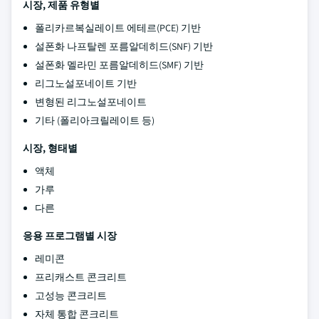
시장, 제품 유형별
폴리카르복실레이트 에테르(PCE) 기반
설폰화 나프탈렌 포름알데히드(SNF) 기반
설폰화 멜라민 포름알데히드(SMF) 기반
리그노설포네이트 기반
변형된 리그노설포네이트
기타 (폴리아크릴레이트 등)
시장, 형태별
액체
가루
다른
응용 프로그램별 시장
레미콘
프리캐스트 콘크리트
고성능 콘크리트
자체 통합 콘크리트