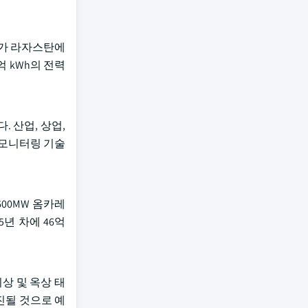
라가 라자스탄에
억 kWh의 전력
 산업, 상업,
 모니터링 기술
600MW 옴카레
5년 차에 46억
상 및 옥상 태
진될 것으로 예