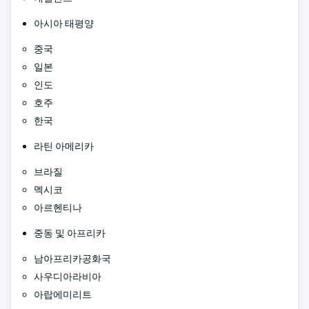
아시아 태평양
중국
일본
인도
호주
한국
라틴 아메리카
브라질
멕시코
아르헨티나
중동 및 아프리카
남아프리카공화국
사우디아라비아
아랍에미리트