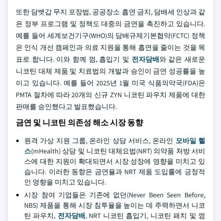
또한 담뱃갑 무지 포장법, 공공장소 흡연 금지, 담배세 인상과 같
은 정부 프로그램 및 정책도 대중의 금연을 촉진하고 있습니다.
예를 들어 세계보건기구(WHO)의 담배규제기본협약(FCTC) 정책
은 인식 개선 캠페인과 의료 지원을 통해 흡연을 줄이는 것을 목
표로 합니다. 이와 함께 껌, 흡입기 및
전자담배
와 같은 새로운
니코틴 대체 제품 및 치료법의 개발과 승인이 금연 성공률을 높
이고 있습니다. 예를 들어 2025년 1월 미국 식품의약국(FDA)은
PMTA 절차에 따라 20개의 신규 ZYN 니코틴 파우치 제품에 대한
판매를 승인했다고 발표했습니다.
금연 및 니코틴 의존성 해소 시장 동향
원격 가상 지원 그룹, 온라인 상담 서비스, 온라인
모바일 헬
스
(mHealth) 상담 및 니코틴 대체요법(NRT) 의약품 처방 서비
스에 대한 지원이 확대되면서 시장 성장에 영향을 미치고 있
습니다. 이러한 동향은 금연율과 NRT 제품 도입률에 긍정적
인 영향을 미치고 있습니다.
시장 참여 기업들은 기존에 없던(Never Been Seen Before,
NBS) 제품을 통해 시장 침투율을 높이는 데 주력하면서 니코
틴 파우치,
전자담배
, NRT 니코틴 흡입기, 니코틴 패치 및 껌