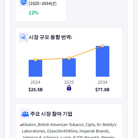
(2025~2034년)
12%
시장 규모 동향 번역:
2024
2025
2034
$25.5B
$0
$77.8B
주요 시장 참여 기업
Alkalon, British American Tobacco, Cipla, Dr. Reddy’s
Laboratories, GlaxoSmithKline, Imperial Brands,
Johnson & Johnson, Lupin, NJOY, Novartis, Perrigo