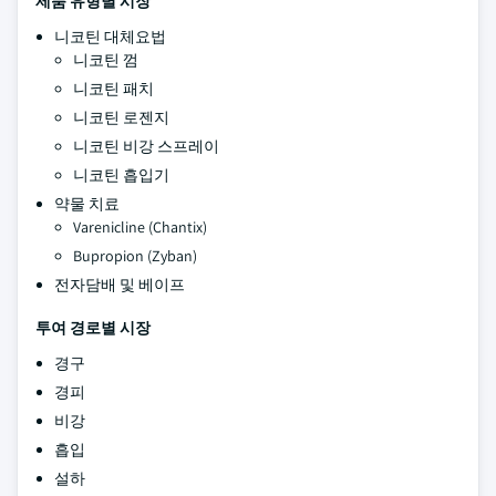
제품 유형별 시장
니코틴 대체요법
니코틴 껌
니코틴 패치
니코틴 로젠지
니코틴 비강 스프레이
니코틴 흡입기
약물 치료
Varenicline (Chantix)
Bupropion (Zyban)
전자담배 및 베이프
투여 경로별 시장
경구
경피
비강
흡입
설하